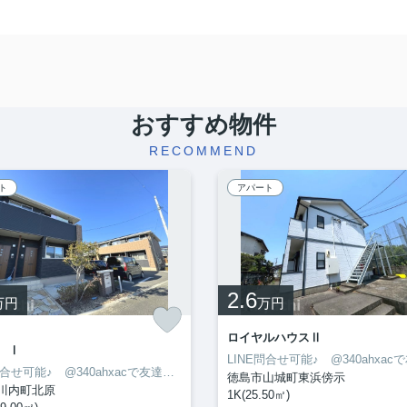
おすすめ物件
RECOMMEND
ト
アパート
2.6
万円
万円
ロイヤルハウスⅡ
 Ⅰ
LINE問合せ可能♪ @340ahxacで友達検索して下さい
徳島市山城町東浜傍示
川内町北原
1K(25.50㎡)