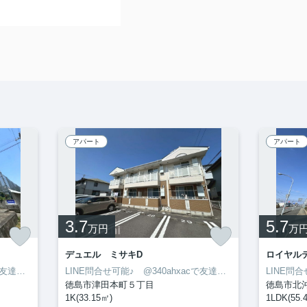
アパート
アパート
3.7
5.7
万円
万
デュエル ミサキD
ロイヤル
LINE問合せ可能♪ @340ahxacで友達検索して下さい
LINE問合せ可能♪ @340ahxacで友達検索して下さい
徳島市津田本町５丁目
徳島市北
1K(33.15㎡)
1LDK(55.