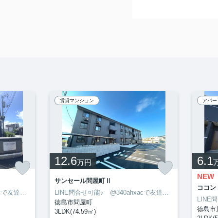
賃貸マンション
アパー
12.6
6.1
万円
NEW
サンセール問屋町Ⅱ
ココン
LINE問合せ可能♪ @340ahxacで友達検索して下さい
LINE問合せ可能♪ @340ahxacで友達検索して下さい
徳島市問屋町
徳島市
3LDK(74.59㎡)