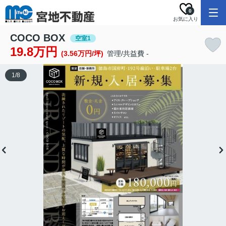
0
お気に入り
COCO BOX
空室1
19.8万円
(3.56万円/坪)
管理/共益費 -
1
/
8