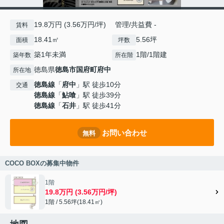
19.8万円 (3.56万円/坪) 管理/共益費 -
賃料
18.41㎡
5.56坪
面積
坪数
築1年未満
1階/1階建
築年数
所在階
徳島県
徳島市
国府町府中
所在地
徳島線
「
府中
」駅 徒歩10分
交通
徳島線
「
鮎喰
」駅 徒歩39分
徳島線
「
石井
」駅 徒歩41分
お問い合わせ
無料
COCO BOXの募集中物件
1階
19.8万円 (3.56万円/坪)
1階 / 5.56坪(18.41㎡)