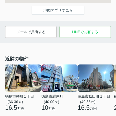
地図アプリで見る
メールで共有する
LINEで共有する
近隣の物件
徳島市栄町１丁目
徳島市紺屋町
徳島市秋田町１丁目
-
- (36.36㎡)
- (40.00㎡)
- (49.58㎡)
16.5
10
16.5
万円
万円
万円