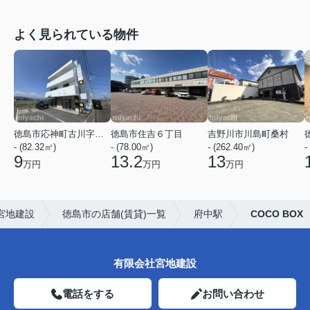
よく見られている物件
徳島市応神町古川字鯛ノ浜添
徳島市住吉６丁目
吉野川市川島町桑村
- (82.32㎡)
- (78.00㎡)
- (262.40㎡)
-
9
13.2
13
万円
万円
万円
宮地建設
徳島市の店舗(賃貸)一覧
府中駅
COCO BOX
有限会社宮地建設
電話をする
お問い合わせ