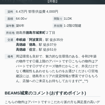
【外観】
6.4万円 管理/共益費 4,000円
賃料
64.00㎡
1LDK
面積
間取り
築6年
1-2階/2階建
築年数
所在階
徳島県
徳島市
城東町
２丁目
所在地
牟岐線
「
阿波富田
」駅 徒歩35分
交通
高徳線
「
徳島
」駅 徒歩37分
高徳線
「
佐古
」駅 徒歩51分
周辺環境も良好で、魅力的な住環境のある、令和2年築
備考
の物件です◎最上階のアパートです◎こちらの物件はア
パートです◎デザイナーズ物件だからこそ、外見だけで
なく機能性もあわせもったものをお選びください◎宮地
建設には、徳島市エリアの賃貸情報が豊富です◎もちろ
ん、店舗へのご来店もお待ちしております(*^_^*)
BEAMS城東のコメント(おすすめポイント)
こちらの物件はアパートです☆こだわり派の方も満足度の高いデ