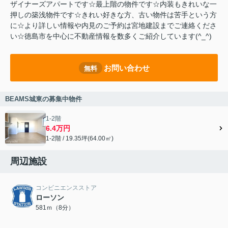
ザイナーズアパートです☆最上階の物件です☆内装もきれいな一
押しの築浅物件です☆きれい好きな方、古い物件は苦手という方
に☆より詳しい情報や内見のご予約は宮地建設までご連絡くださ
い☆徳島市を中心に不動産情報を数多くご紹介しています(^_^)
お問い合わせ
無料
BEAMS城東の募集中物件
1-2階
6.4万円
1-2階 / 19.35坪(64.00㎡)
周辺施設
コンビニエンスストア
ローソン
581ｍ（8分）