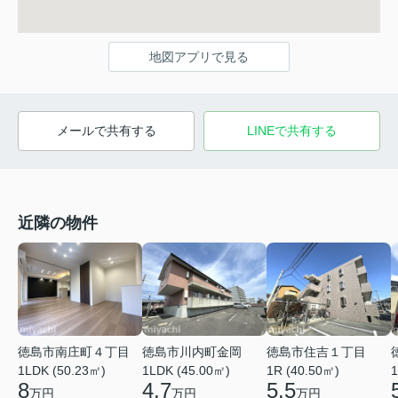
地図アプリで見る
メールで共有する
LINEで共有する
近隣の物件
徳島市南庄町４丁目
徳島市川内町金岡
徳島市住吉１丁目
1LDK (50.23㎡)
1LDK (45.00㎡)
1R (40.50㎡)
1
8
4.7
5.5
万円
万円
万円