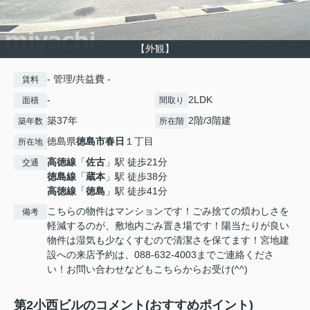
【外観】
- 管理/共益費 -
賃料
-
2LDK
面積
間取り
築37年
2階/3階建
築年数
所在階
徳島県
徳島市
春日
１丁目
所在地
高徳線
「
佐古
」駅 徒歩21分
交通
徳島線
「
蔵本
」駅 徒歩38分
高徳線
「
徳島
」駅 徒歩41分
こちらの物件はマンションです！ごみ捨ての煩わしさを
備考
軽減するのが、敷地内ごみ置き場です！陽当たりが良い
物件は湿気も少なくすむので清潔さを保てます！宮地建
設への来店予約は、088-632-4003までご連絡くださ
い！お問い合わせなどもこちらからお受け(^^)
第2小西ビルのコメント(おすすめポイント)