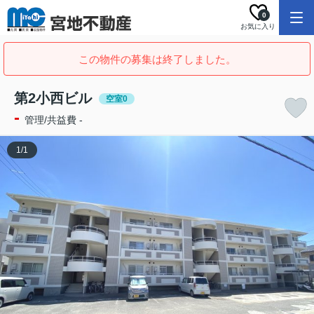
0
お気に入り
この物件の募集は終了しました。
第2小西ビル
空室0
-
管理/共益費 -
1
/
1