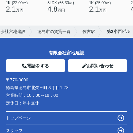
1K (22.00㎡)
3LDK (66.30㎡)
1K (25.00㎡)
2
2.1
4.8
2.1
万円
万円
万円
限会社宮地建設
徳島市の賃貸一覧
佐古駅
第2小西ビル
有限会社宮地建設
電話をする
お問い合わせ
〒770-0006
徳島県徳島市北矢三町３丁目1-78
営業時間：
10：00～19：00
定休日：
年中無休
トップページ
スタッフ