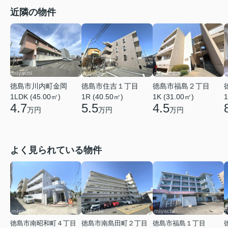
近隣の物件
徳島市川内町金岡
徳島市住吉１丁目
徳島市福島２丁目
1LDK (45.00㎡)
1R (40.50㎡)
1K (31.00㎡)
1
4.7
5.5
4.5
万円
万円
万円
よく見られている物件
徳島市南昭和町４丁目
徳島市南島田町２丁目
徳島市福島１丁目