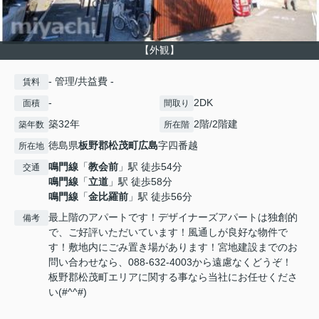
【外観】
- 管理/共益費 -
賃料
-
2DK
面積
間取り
築32年
2階/2階建
築年数
所在階
徳島県
板野郡松茂町
広島
字四番越
所在地
鳴門線
「
教会前
」駅 徒歩54分
交通
鳴門線
「
立道
」駅 徒歩58分
鳴門線
「
金比羅前
」駅 徒歩56分
最上階のアパートです！デザイナーズアパートは独創的
備考
で、ご好評いただいています！風通しが良好な物件で
す！敷地内にごみ置き場があります！宮地建設までのお
問い合わせなら、088-632-4003から遠慮なくどうぞ！
板野郡松茂町エリアに関する事なら当社にお任せくださ
い(#^^#)