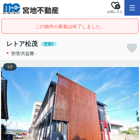
0
お気に入り
この物件の募集は終了しました。
レトア松茂
空室0
-
管理/共益費 -
1
/
2