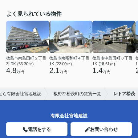
よく見られている物件
徳島市南島田町２丁目
徳島市南昭和町４丁目
徳島市中島田町３丁目
3LDK (66.30㎡)
1K (22.00㎡)
1K (18.61㎡)
1
4.8
2.1
1.4
万円
万円
万円
なら有限会社宮地建設
板野郡松茂町の賃貸一覧
レトア松茂
有限会社宮地建設
電話をする
お問い合わせ