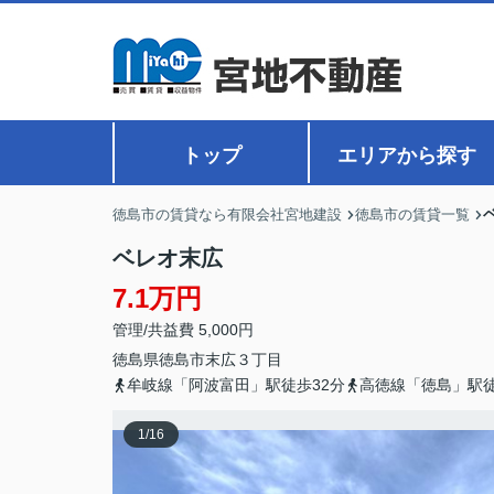
トップ
エリアから探す
徳島市の賃貸なら有限会社宮地建設
徳島市の賃貸一覧
ベレオ末広
7.1万円
管理/共益費 5,000円
徳島県
徳島市
末広
３丁目
牟岐線「阿波富田」駅徒歩32分
高徳線「徳島」駅徒
1
/
16