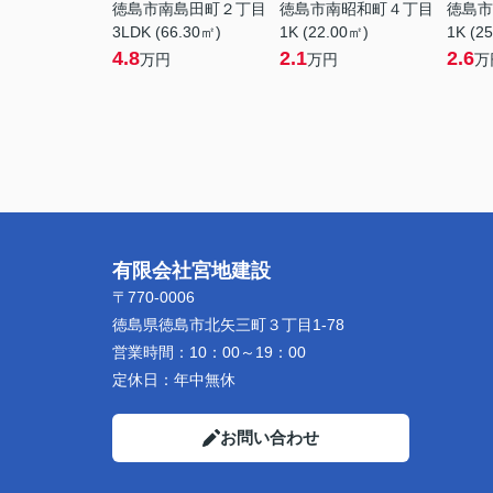
徳島市南島田町２丁目
徳島市南昭和町４丁目
徳島市
3LDK (66.30㎡)
1K (22.00㎡)
1K (2
4.8
2.1
2.6
万円
万円
万
有限会社宮地建設
〒770-0006
徳島県徳島市北矢三町３丁目1-78
営業時間：
10：00～19：00
定休日：
年中無休
お問い合わせ