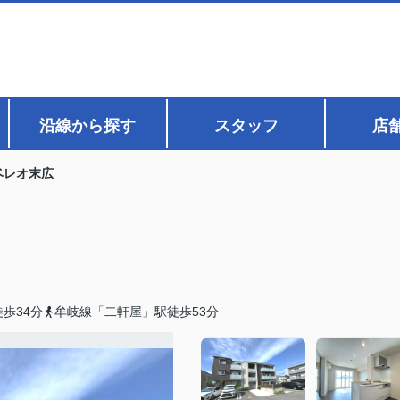
沿線から探す
スタッフ
店
ベレオ末広
歩34分
牟岐線「二軒屋」駅徒歩53分