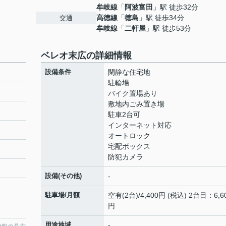
牟岐線
「
阿波富田
」駅 徒歩32分
高徳線
「
徳島
」駅 徒歩34分
交通
牟岐線
「
二軒屋
」駅 徒歩53分
ベレオ末広の詳細情報
設備条件
閑静な住宅地
駐輪場
バイク置場あり
敷地内ごみ置き場
駐車2台可
インターネット対応
オートロック
宅配ボックス
防犯カメラ
設備(その他)
-
駐車場/月額
空有(2台)/4,400円 (税込) 2台目：6,6
円
用途地域
-