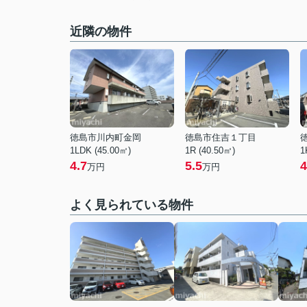
近隣の物件
徳島市川内町金岡
徳島市住吉１丁目
1LDK (45.00㎡)
1R (40.50㎡)
1
4.7
5.5
4
万円
万円
よく見られている物件