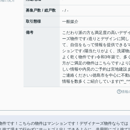
情報の見方
募集戸数 / 総戸数
- / -
取引態様
一般媒介
備考
こだわり派の方も満足度の高いデザ
ーズ物件です♪造りとデザインに関し
て、自信をもって情報を提供できる
ションです♪陽当たりがよく、洗濯物
よく乾く物件です♪令和3年築で、多
方がご満足の物件はこちらです♪より
しい情報や内見のご予約は宮地建設
ご連絡ください♪徳島市を中心に不動
情報を数多くご紹介しています(*^_^*
情報
物件です！こちらの物件はマンションです！デザイナーズ物件ならでは
ミ捨て場まで行かずにサッとゴミ出しできるように、共用部にゴミ捨て