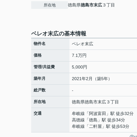
徳島県
徳島市
末広
３丁目
所在地
ベレオ末広の基本情報
物件名
ベレオ末広
価格
7.1万円
管理/共益費
5,000円
築年月
2021年2月（築5年）
総戸数
-
所在地
徳島県
徳島市
末広
３丁目
交通
牟岐線
「
阿波富田
」駅 徒歩32分
高徳線
「
徳島
」駅 徒歩34分
牟岐線
「
二軒屋
」駅 徒歩53分