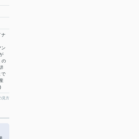
イナ
マン
が
くの
詳
まで
産
)
の見方
場