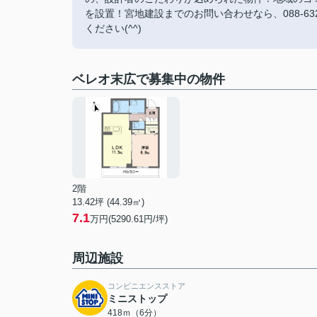
を設置！宮地建設までのお問い合わせなら、088-6
ください(^^)
ベレオ末広で募集中の物件
2階
13.42坪 (44.39㎡)
7.1
万円(5290.61円/坪)
周辺施設
コンビニエンスストア
ミニストップ
418ｍ（6分）