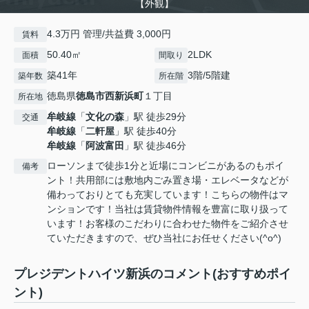
【外観】
4.3万円 管理/共益費 3,000円
賃料
50.40㎡
2LDK
面積
間取り
築41年
3階/5階建
築年数
所在階
徳島県
徳島市
西新浜町
１丁目
所在地
牟岐線
「
文化の森
」駅 徒歩29分
交通
牟岐線
「
二軒屋
」駅 徒歩40分
牟岐線
「
阿波富田
」駅 徒歩46分
ローソンまで徒歩1分と近場にコンビニがあるのもポイ
備考
ント！共用部には敷地内ごみ置き場・エレベータなどが
備わっておりとても充実しています！こちらの物件はマ
ンションです！当社は賃貸物件情報を豊富に取り扱って
います！お客様のこだわりに合わせた物件をご紹介させ
ていただきますので、ぜひ当社にお任せください(^o^)
プレジデントハイツ新浜のコメント(おすすめポイ
ント)