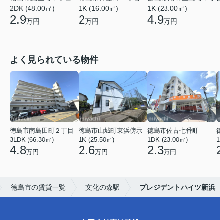
1K (28.00㎡)
2DK (48.00㎡)
1K (16.00㎡)
4.9
2.9
2
万円
万円
万円
よく見られている物件
徳島市南島田町２丁目
徳島市山城町東浜傍示
徳島市佐古七番町
3LDK (66.30㎡)
1K (25.50㎡)
1DK (23.00㎡)
1
4.8
2.6
2.3
万円
万円
万円
徳島市の賃貸一覧
文化の森駅
プレジデントハイツ新浜