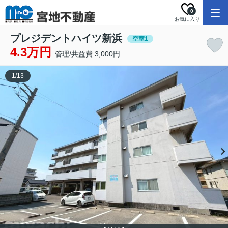
0
お気に入り
プレジデントハイツ新浜
空室1
4.3万円
管理/共益費 3,000円
1
/
13