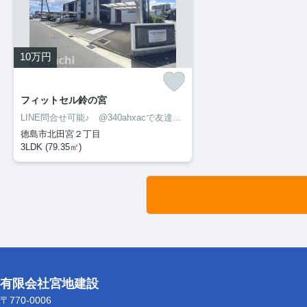
10
万円
フィットセル鈴の宮
LINE問合せ可能♪ @340ahxacで友達検索して下さい
徳島市北田宮２丁目
3LDK (79.35㎡)
有限会社宮地建設
〒770-0006