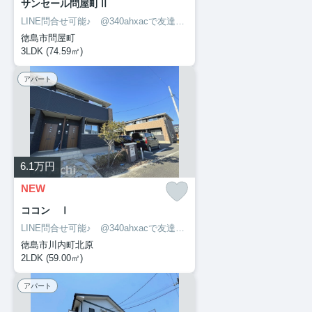
サンセール問屋町Ⅱ
LINE問合せ可能♪ @340ahxacで友達検索して下さい
徳島市問屋町
3LDK (74.59㎡)
アパート
6.1
万円
NEW
ココン Ⅰ
LINE問合せ可能♪ @340ahxacで友達検索して下さい
徳島市川内町北原
2LDK (59.00㎡)
アパート