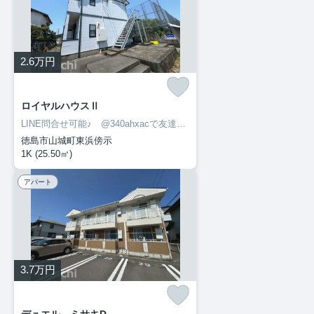
2.6
万円
ロイヤルハウスⅡ
LINE問合せ可能♪ @340ahxacで友達検索して下さい
徳島市山城町東浜傍示
1K (25.50㎡)
アパート
3.7
万円