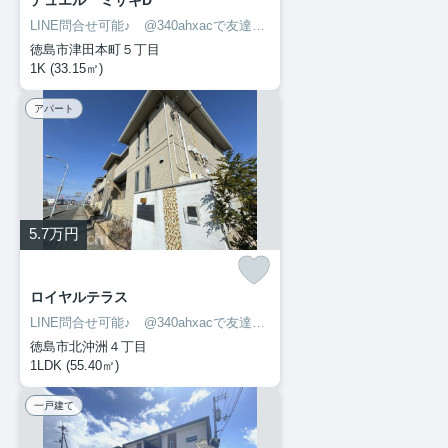
デュエル ミサキD
LINE問合せ可能♪ @340ahxacで友達検索して下さい
徳島市津田本町５丁目
1K (33.15㎡)
アパート
5.7
万円
ロイヤルテラス
LINE問合せ可能♪ @340ahxacで友達検索して下さい
徳島市北沖洲４丁目
1LDK (55.40㎡)
一戸建て