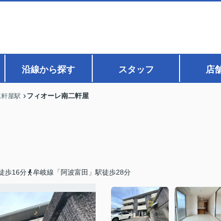
沿線から探す
スタッフ
店
フィオーレ南二軒屋
二軒屋駅
徒歩16分
牟岐線「阿波富田」駅徒歩28分