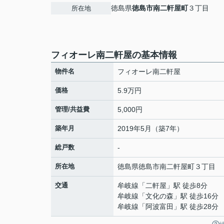
徳島県
徳島市
南二軒屋町
３丁目
所在地
フィオーレ南二軒屋の基本情報
物件名
フィオーレ南二軒屋
価格
5.9万円
管理/共益費
5,000円
築年月
2019年5月（築7年）
総戸数
-
所在地
徳島県
徳島市
南二軒屋町
３丁目
交通
牟岐線
「
二軒屋
」駅 徒歩8分
牟岐線
「
文化の森
」駅 徒歩16分
牟岐線
「
阿波富田
」駅 徒歩28分