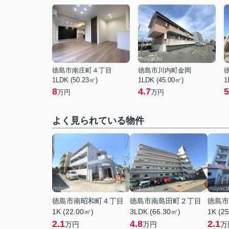
徳島市南庄町４丁目
徳島市川内町金岡
1LDK (50.23㎡)
1LDK (45.00㎡)
1
8
4.7
5
万円
万円
よく見られている物件
徳島市南昭和町４丁目
徳島市南島田町２丁目
徳島市
1K (22.00㎡)
3LDK (66.30㎡)
1K (2
2.1
4.8
2.1
万円
万円
万