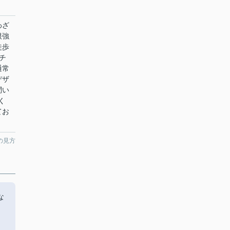
わざ
根強
徒歩
チ
通常
デザ
問い
く
てお
の見方
な