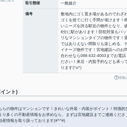
情報の見方
取引態様
一般媒介
備考
敷地内にゴミ置き場があるのでわざ
ゴミを捨てに行く手間が省けます！
いニーズを誇る駅近の物件となり、
8分に駅があります！防犯対策もバッ
リなマンションタイプの物件です！
ではありえない間取りも楽しめる、
イナーズ物件です！宮地建設へのお
合わせなら088-632-4003までお電話
ださい！来店・内覧予約なども承っ
ります(^o^)
情報
イント)
ちらの物件はマンションです！きれいな外装・内装がポイント！特徴的
より多くの不動産情報をお求めなら、まずは宮地建設までご連絡くださ
情報を取り扱っております(#^^#)