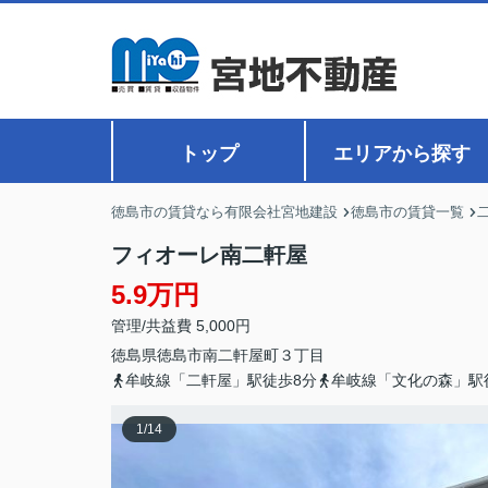
トップ
エリアから探す
徳島市の賃貸なら有限会社宮地建設
徳島市の賃貸一覧
フィオーレ南二軒屋
5.9万円
管理/共益費 5,000円
徳島県
徳島市
南二軒屋町
３丁目
牟岐線「二軒屋」駅徒歩8分
牟岐線「文化の森」駅
1
/
14