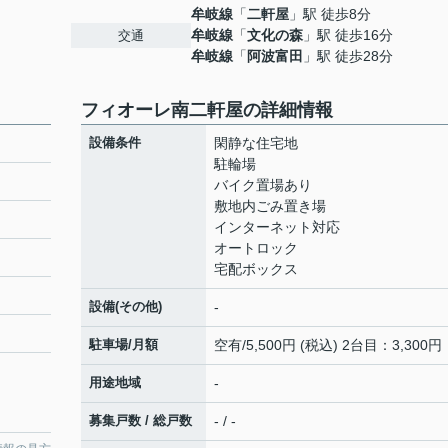
牟岐線
「
二軒屋
」駅 徒歩8分
牟岐線
「
文化の森
」駅 徒歩16分
交通
牟岐線
「
阿波富田
」駅 徒歩28分
フィオーレ南二軒屋の詳細情報
設備条件
閑静な住宅地
駐輪場
バイク置場あり
敷地内ごみ置き場
インターネット対応
オートロック
宅配ボックス
設備(その他)
-
駐車場/月額
空有/5,500円 (税込) 2台目：3,300円
用途地域
-
募集戸数 / 総戸数
- / -