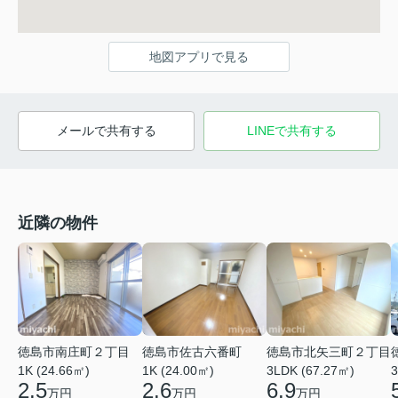
地図アプリで見る
メールで共有する
LINEで共有する
近隣の物件
徳島市南庄町２丁目
徳島市佐古六番町
徳島市北矢三町２丁目
1K (24.66㎡)
1K (24.00㎡)
3LDK (67.27㎡)
3
2.5
2.6
6.9
万円
万円
万円