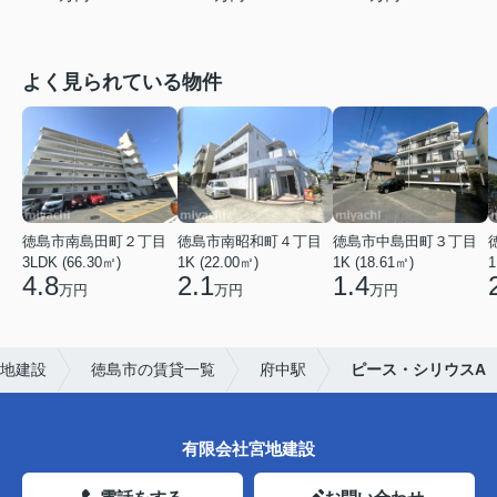
よく見られている物件
徳島市南島田町２丁目
徳島市南昭和町４丁目
徳島市中島田町３丁目
3LDK (66.30㎡)
1K (22.00㎡)
1K (18.61㎡)
1
4.8
2.1
1.4
万円
万円
万円
地建設
徳島市の賃貸一覧
府中駅
ピース・シリウスA
有限会社宮地建設