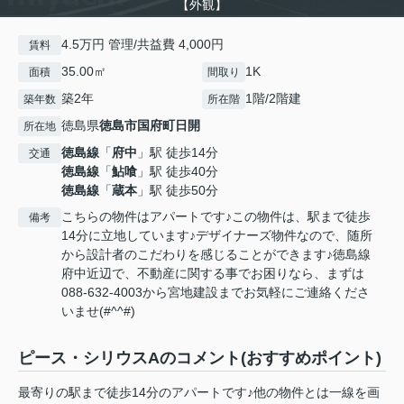
【外観】
4.5万円 管理/共益費 4,000円
賃料
35.00㎡
1K
面積
間取り
築2年
1階/2階建
築年数
所在階
徳島県
徳島市
国府町日開
所在地
徳島線
「
府中
」駅 徒歩14分
交通
徳島線
「
鮎喰
」駅 徒歩40分
徳島線
「
蔵本
」駅 徒歩50分
こちらの物件はアパートです♪この物件は、駅まで徒歩
備考
14分に立地しています♪デザイナーズ物件なので、随所
から設計者のこだわりを感じることができます♪徳島線
府中近辺で、不動産に関する事でお困りなら、まずは
088-632-4003から宮地建設までお気軽にご連絡くださ
いませ(#^^#)
ピース・シリウスAのコメント(おすすめポイント)
最寄りの駅まで徒歩14分のアパートです♪他の物件とは一線を画