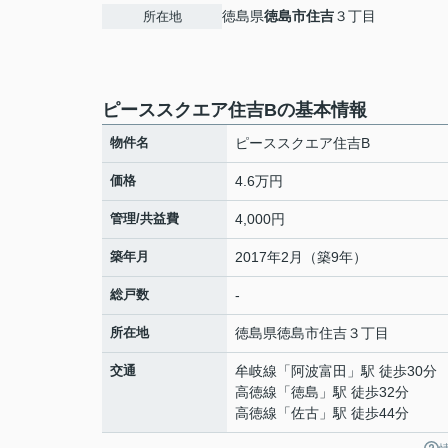
徳島県
徳島市
住吉
３丁目
所在地
ピーススクエア住吉Bの基本情報
物件名
ピーススクエア住吉B
価格
4.6万円
管理/共益費
4,000円
築年月
2017年2月（築9年）
総戸数
-
所在地
徳島県
徳島市
住吉
３丁目
交通
牟岐線
「
阿波富田
」駅 徒歩30分
高徳線
「
徳島
」駅 徒歩32分
高徳線
「
佐古
」駅 徒歩44分