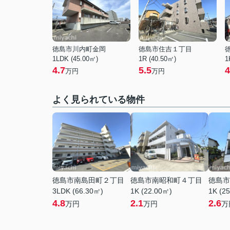
徳島市川内町金岡
徳島市住吉１丁目
1LDK (45.00㎡)
1R (40.50㎡)
1
4.7
5.5
4
万円
万円
よく見られている物件
徳島市南島田町２丁目
徳島市南昭和町４丁目
徳島市
3LDK (66.30㎡)
1K (22.00㎡)
1K (2
4.8
2.1
2.6
万円
万円
万