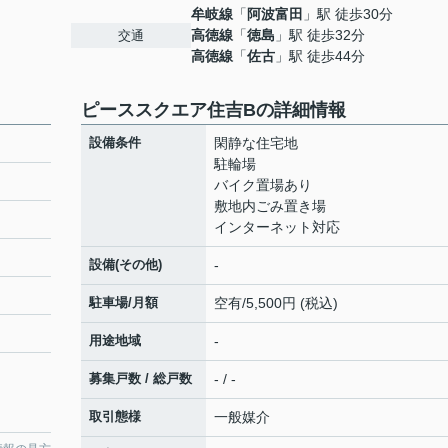
牟岐線
「
阿波富田
」駅 徒歩30分
高徳線
「
徳島
」駅 徒歩32分
交通
高徳線
「
佐古
」駅 徒歩44分
ピーススクエア住吉Bの詳細情報
設備条件
閑静な住宅地
駐輪場
バイク置場あり
敷地内ごみ置き場
インターネット対応
設備(その他)
-
駐車場/月額
空有/5,500円 (税込)
用途地域
-
募集戸数 / 総戸数
- / -
取引態様
一般媒介