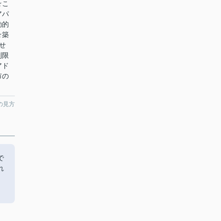
☆こ
アパ
効的
☆築
せ
制限
アド
市の
の見方
で
れ