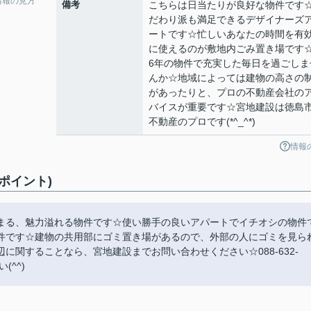
情報の見方
備考
こちらは日当たりが良好な物件です
だわり派も満足できるデザイナーズ
ートです☆忙しいあなたの時間を有
に使えるのが敷地内ごみ置き場です
6年の物件で充実した毎日を過ごしま
んか☆地域によっては建物の高さの
があったりと、プロの不動産会社の
バイスが重要です☆宮地建設は徳島
不動産のプロです(*^_^*)
情報
ポイント)
まる、魅力溢れる物件です☆使い勝手の良いアパートでイチオシの物件
件です☆建物の共用部にゴミ置き場があるので、外部の人にゴミを見ら
関することなら、宮地建設までお問い合わせください☆088-632-
^^)