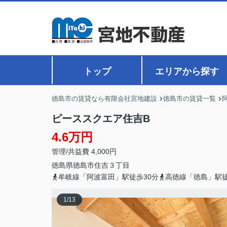
トップ
エリアから探す
徳島市の賃貸なら有限会社宮地建設
徳島市の賃貸一覧
ピーススクエア住吉B
4.6万円
管理/共益費 4,000円
徳島県
徳島市
住吉
３丁目
牟岐線「阿波富田」駅徒歩30分
高徳線「徳島」駅徒
1
/
13