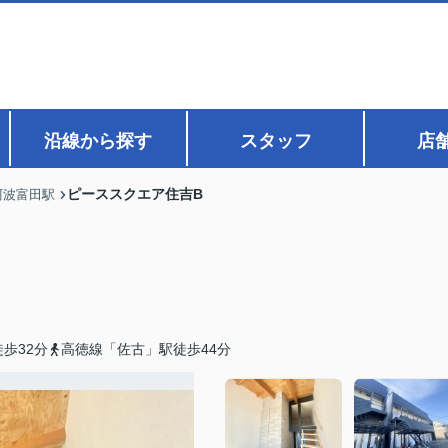
沿線から探す
スタッフ
店
ピーススクエア住吉B
阿波富田駅
歩32分
高徳線「佐古」駅徒歩44分