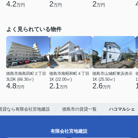
4.2
2
2
万円
万円
万円
よく見られている物件
徳島市南島田町２丁目
徳島市南昭和町４丁目
徳島市山城町東浜傍示
3LDK (66.30㎡)
1K (22.00㎡)
1K (25.50㎡)
1
4.8
2.1
2.6
万円
万円
万円
賃貸なら有限会社宮地建設
徳島市の賃貸一覧
ハコマルシェ
有限会社宮地建設