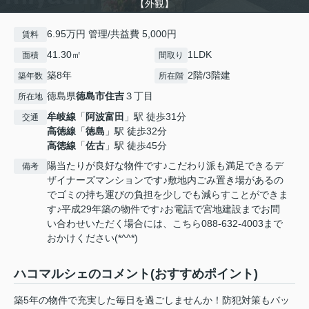
【外観】
6.95万円 管理/共益費 5,000円
賃料
41.30㎡
1LDK
面積
間取り
築8年
2階/3階建
築年数
所在階
徳島県
徳島市
住吉
３丁目
所在地
牟岐線
「
阿波富田
」駅 徒歩31分
交通
高徳線
「
徳島
」駅 徒歩32分
高徳線
「
佐古
」駅 徒歩45分
陽当たりが良好な物件です♪こだわり派も満足できるデ
備考
ザイナーズマンションです♪敷地内ごみ置き場があるの
でゴミの持ち運びの負担を少しでも減らすことができま
す♪平成29年築の物件です♪お電話で宮地建設までお問
い合わせいただく場合には、こちら088-632-4003まで
おかけください(*^^*)
ハコマルシェのコメント(おすすめポイント)
築5年の物件で充実した毎日を過ごしませんか！防犯対策もバッ