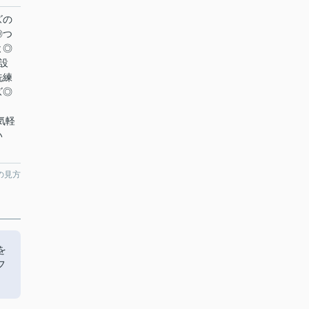
ズの
◎つ
よ◎
設
洗練
ズ◎
気軽
い
の見方
を
フ