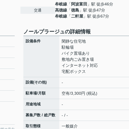
牟岐線
「
阿波富田
」駅 徒歩46分
高徳線
「
徳島
」駅 徒歩47分
交通
牟岐線
「
二軒屋
」駅 徒歩67分
ノールプラージュの詳細情報
設備条件
閑静な住宅地
駐輪場
バイク置場あり
敷地内ごみ置き場
インターネット対応
宅配ボックス
設備(その他)
-
駐車場/月額
空有/3,300円 (税込)
用途地域
-
募集戸数 / 総戸数
- / -
取引態様
一般媒介