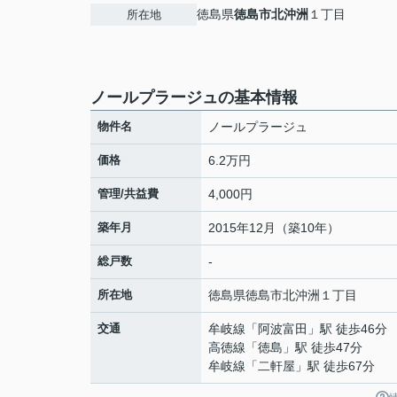
徳島県
徳島市
北沖洲
１丁目
所在地
ノールプラージュの基本情報
物件名
ノールプラージュ
価格
6.2万円
管理/共益費
4,000円
築年月
2015年12月（築10年）
総戸数
-
所在地
徳島県
徳島市
北沖洲
１丁目
交通
牟岐線
「
阿波富田
」駅 徒歩46分
高徳線
「
徳島
」駅 徒歩47分
牟岐線
「
二軒屋
」駅 徒歩67分