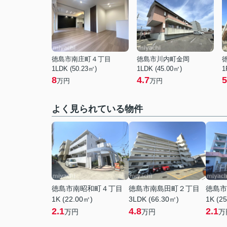
徳島市南庄町４丁目
徳島市川内町金岡
1LDK (50.23㎡)
1LDK (45.00㎡)
1
8
4.7
5
万円
万円
よく見られている物件
徳島市南昭和町４丁目
徳島市南島田町２丁目
徳島市
1K (22.00㎡)
3LDK (66.30㎡)
1K (2
2.1
4.8
2.1
万円
万円
万