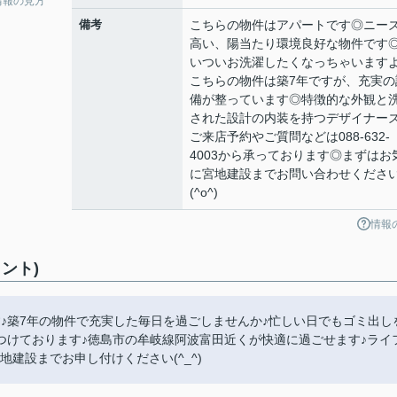
情報の見方
備考
こちらの物件はアパートです◎ニー
高い、陽当たり環境良好な物件です
いついお洗濯したくなっちゃいます
こちらの物件は築7年ですが、充実の
備が整っています◎特徴的な外観と
された設計の内装を持つデザイナー
ご来店予約やご質問などは088-632-
4003から承っております◎まずはお
に宮地建設までお問い合わせくださ
(^o^)
情報
ント)
♪築7年の物件で充実した毎日を過ごしませんか♪忙しい日でもゴミ出し
つけております♪徳島市の牟岐線阿波富田近くが快適に過ごせます♪ライ
宮地建設までお申し付けください(^_^)