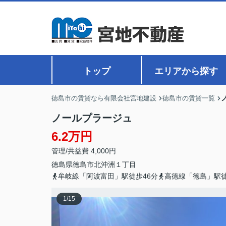
トップ
エリアから探す
徳島市の賃貸なら有限会社宮地建設
徳島市の賃貸一覧
ノールプラージュ
6.2万円
管理/共益費 4,000円
徳島県
徳島市
北沖洲
１丁目
牟岐線「阿波富田」駅徒歩46分
高徳線「徳島」駅徒
1
/
15