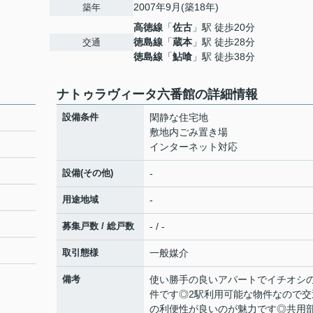
2007年9月(築18年)
築年
高徳線
「
佐古
」駅 徒歩20分
徳島線
「
蔵本
」駅 徒歩28分
交通
徳島線
「
鮎喰
」駅 徒歩38分
ナトゥラヴィータ六番館の詳細情報
設備条件
閑静な住宅地
敷地内ごみ置き場
インターネット対応
設備(その他)
-
用途地域
-
募集戸数 / 総戸数
- / -
取引態様
一般媒介
備考
使い勝手の良いアパートでイチオシ
件です◎2駅利用可能な物件なので交
の利便性が良いのが魅力です◎共用