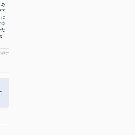
ごみ
が下
りに
す◎
いた
ま
の見方
て