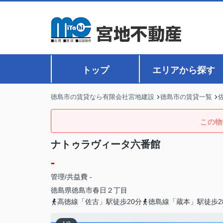
トップ
エリアから探す
徳島市の賃貸なら有限会社宮地建設
徳島市の賃貸一覧
この物
ナトゥラヴィータ六番館
-
管理/共益費 -
徳島県
徳島市
春日
２丁目
高徳線「佐古」駅徒歩20分
徳島線「蔵本」駅徒歩2