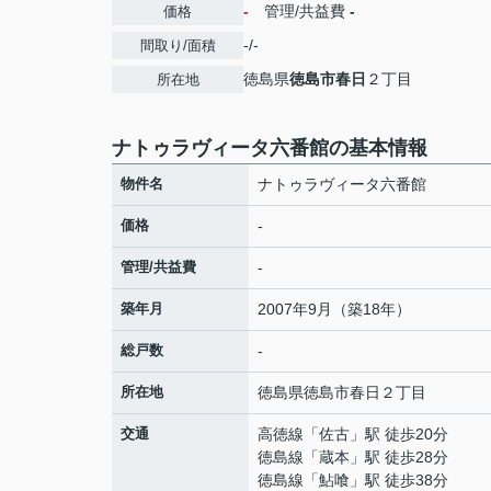
-
管理/共益費
-
価格
-/-
間取り/面積
徳島県
徳島市
春日
２丁目
所在地
ナトゥラヴィータ六番館の基本情報
物件名
ナトゥラヴィータ六番館
価格
-
管理/共益費
-
築年月
2007年9月（築18年）
総戸数
-
所在地
徳島県
徳島市
春日
２丁目
交通
高徳線
「
佐古
」駅 徒歩20分
徳島線
「
蔵本
」駅 徒歩28分
徳島線
「
鮎喰
」駅 徒歩38分