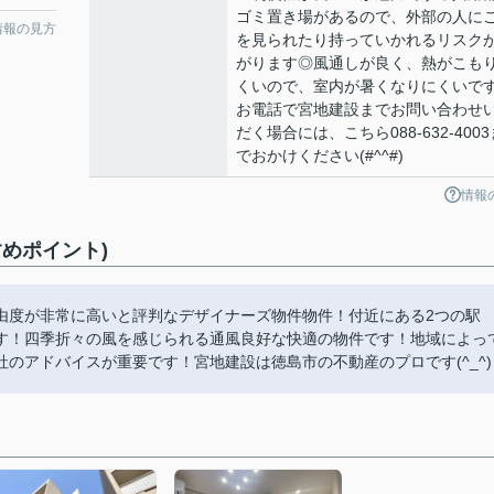
ゴミ置き場があるので、外部の人に
情報の見方
を見られたり持っていかれるリスク
がります◎風通しが良く、熱がこも
くいので、室内が暑くなりにくいで
お電話で宮地建設までお問い合わせ
だく場合には、こちら088-632-4003
でおかけください(#^^#)
情報
めポイント)
由度が非常に高いと評判なデザイナーズ物件物件！付近にある2つの駅
す！四季折々の風を感じられる通風良好な快適の物件です！地域によっ
のアドバイスが重要です！宮地建設は徳島市の不動産のプロです(^_^)