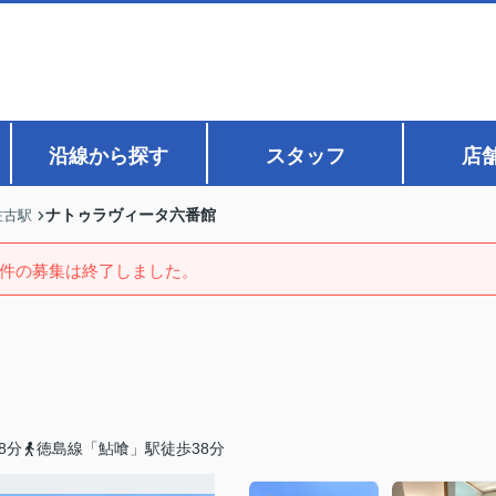
沿線から探す
スタッフ
店
ナトゥラヴィータ六番館
佐古駅
件の募集は終了しました。
8分
徳島線「鮎喰」駅徒歩38分