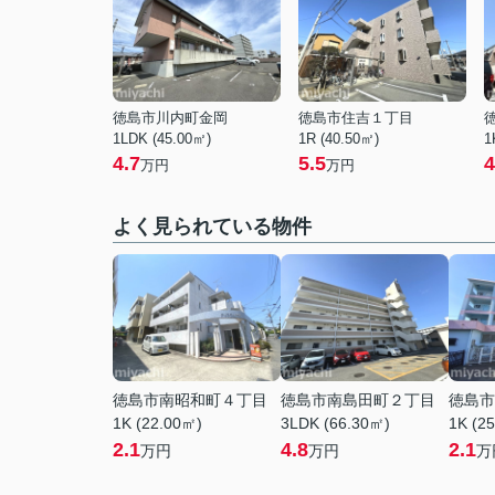
徳島市川内町金岡
徳島市住吉１丁目
1LDK (45.00㎡)
1R (40.50㎡)
1
4.7
5.5
4
万円
万円
よく見られている物件
徳島市南昭和町４丁目
徳島市南島田町２丁目
徳島市
1K (22.00㎡)
3LDK (66.30㎡)
1K (2
2.1
4.8
2.1
万円
万円
万