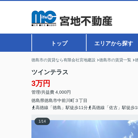
トップ
エリアから探す
徳島市の賃貸なら有限会社宮地建設
徳島市の賃貸一覧
ツインテラス
3万円
管理/共益費 4,000円
徳島県
徳島市
中前川町
３丁目
高徳線「徳島」駅徒歩11分
高徳線「佐古」駅徒歩1
1
/
14