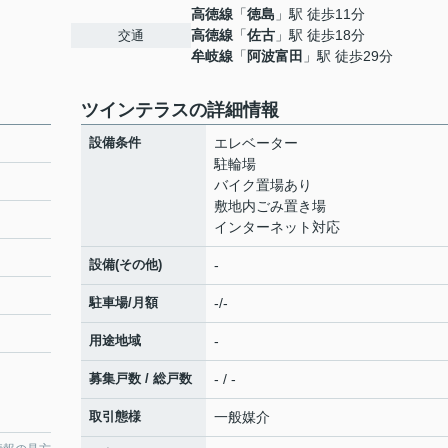
高徳線
「
徳島
」駅 徒歩11分
高徳線
「
佐古
」駅 徒歩18分
交通
牟岐線
「
阿波富田
」駅 徒歩29分
ツインテラスの詳細情報
設備条件
エレベーター
駐輪場
バイク置場あり
敷地内ごみ置き場
インターネット対応
設備(その他)
-
駐車場/月額
-/-
用途地域
-
募集戸数 / 総戸数
- / -
取引態様
一般媒介