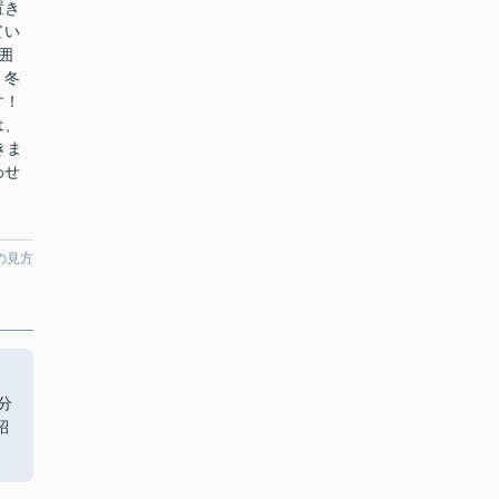
置き
てい
囲
、冬
す！
は、
きま
わせ
の見方
す
分
紹