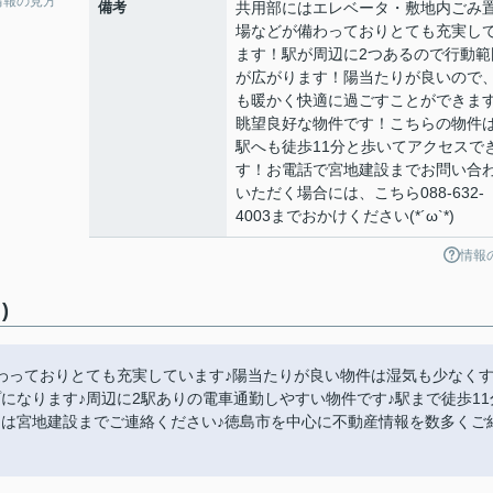
情報の見方
備考
共用部にはエレベータ・敷地内ごみ
場などが備わっておりとても充実し
ます！駅が周辺に2つあるので行動範
が広がります！陽当たりが良いので
も暖かく快適に過ごすことができま
眺望良好な物件です！こちらの物件
駅へも徒歩11分と歩いてアクセスで
す！お電話で宮地建設までお問い合
いただく場合には、こちら088-632-
4003までおかけください(*´ω`*)
情報
)
わっておりとても充実しています♪陽当たりが良い物件は湿気も少なく
になります♪周辺に2駅ありの電車通勤しやすい物件です♪駅まで徒歩11
約は宮地建設までご連絡ください♪徳島市を中心に不動産情報を数多くご