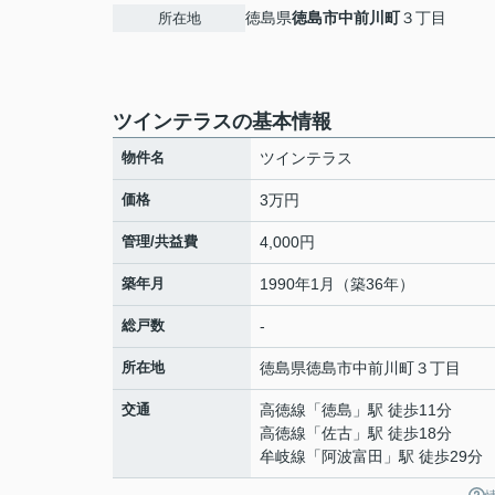
徳島県
徳島市
中前川町
３丁目
所在地
ツインテラスの基本情報
物件名
ツインテラス
価格
3万円
管理/共益費
4,000円
築年月
1990年1月（築36年）
総戸数
-
所在地
徳島県
徳島市
中前川町
３丁目
交通
高徳線
「
徳島
」駅 徒歩11分
高徳線
「
佐古
」駅 徒歩18分
牟岐線
「
阿波富田
」駅 徒歩29分