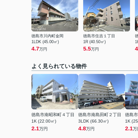
徳島市川内町金岡
徳島市住吉１丁目
1LDK (45.00㎡)
1R (40.50㎡)
1
4.7
5.5
4
万円
万円
よく見られている物件
徳島市南昭和町４丁目
徳島市南島田町２丁目
徳島市
1K (22.00㎡)
3LDK (66.30㎡)
1K (2
2.1
4.8
2.1
万円
万円
万