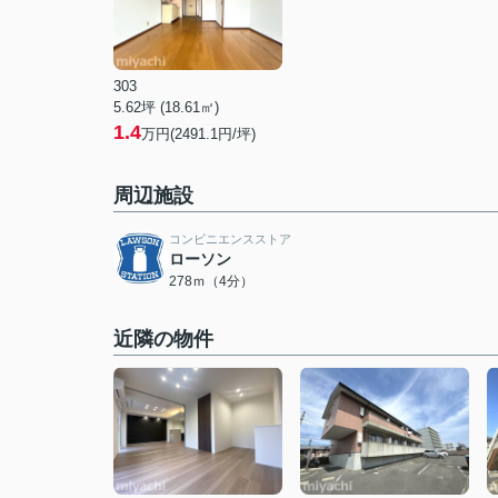
303
5.62坪 (18.61㎡)
1.4
万円(2491.1円/坪)
周辺施設
コンビニエンスストア
ローソン
278ｍ（4分）
近隣の物件