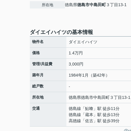
徳島県
徳島市
中島田町
３丁目13-1
所在地
ダイエイハイツの基本情報
物件名
ダイエイハイツ
価格
1.4万円
管理/共益費
3,000円
築年月
1984年1月（築42年）
総戸数
-
所在地
徳島県
徳島市
中島田町
３丁目13-1
交通
徳島線
「
鮎喰
」駅 徒歩11分
徳島線
「
蔵本
」駅 徒歩13分
高徳線
「
佐古
」駅 徒歩39分