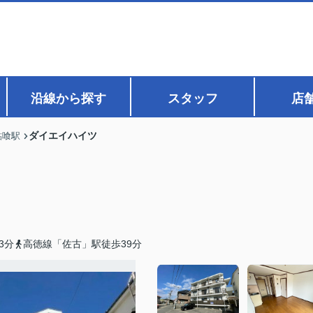
沿線から探す
スタッフ
店
ダイエイハイツ
鮎喰駅
3分
高徳線「佐古」駅徒歩39分