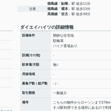
徳島線
「
鮎喰
」駅 徒歩11分
徳島線
「
蔵本
」駅 徒歩13分
交通
高徳線
「
佐古
」駅 徒歩39分
ダイエイハイツの詳細情報
設備条件
閑静な住宅地
駐輪場
バイク置場あり
設備(その他)
-
駐車場/月額
無/-
用途地域
-
募集戸数 / 総戸数
- / -
取引態様
一般媒介
備考
こちらの物件からローソンまで278m
す♪2駅利用できる場所にあるので利