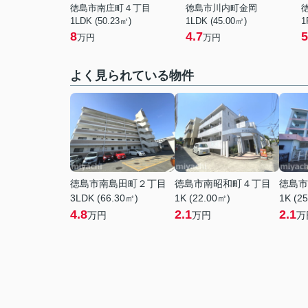
徳島市南庄町４丁目
徳島市川内町金岡
1LDK (50.23㎡)
1LDK (45.00㎡)
1
8
4.7
5
万円
万円
よく見られている物件
徳島市南島田町２丁目
徳島市南昭和町４丁目
徳島市
3LDK (66.30㎡)
1K (22.00㎡)
1K (2
4.8
2.1
2.1
万円
万円
万