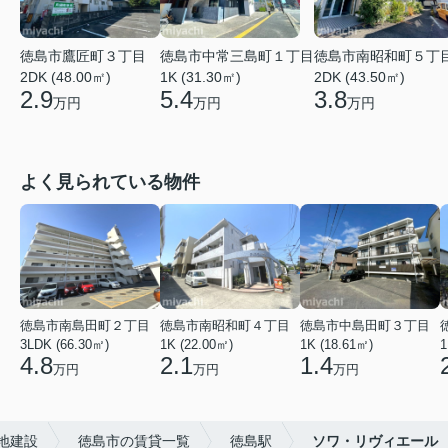
徳島市鷹匠町３丁目
徳島市中常三島町１丁目
徳島市南昭和町５丁
2DK (48.00㎡)
1K (31.30㎡)
2DK (43.50㎡)
2.9
5.4
3.8
万円
万円
万円
よく見られている物件
徳島市南島田町２丁目
徳島市南昭和町４丁目
徳島市中島田町３丁目
3LDK (66.30㎡)
1K (22.00㎡)
1K (18.61㎡)
1
4.8
2.1
1.4
万円
万円
万円
地建設
徳島市の賃貸一覧
徳島駅
ソワ・リヴィエール