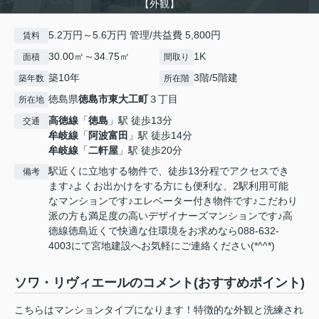
【外観】
5.2万円～5.6万円 管理/共益費 5,800円
賃料
30.00㎡～34.75㎡
1K
面積
間取り
築10年
3階/5階建
築年数
所在階
徳島県
徳島市
東大工町
３丁目
所在地
高徳線
「
徳島
」駅 徒歩13分
交通
牟岐線
「
阿波富田
」駅 徒歩14分
牟岐線
「
二軒屋
」駅 徒歩20分
駅近くに立地する物件で、徒歩13分程でアクセスでき
備考
ます♪よくお出かけをする方にも便利な、2駅利用可能
なマンションです♪エレベーター付き物件です♪こだわり
派の方も満足度の高いデザイナーズマンションです♪高
徳線徳島近くで快適な住環境をお求めなら088-632-
4003にて宮地建設へお気軽にご連絡ください(*^^*)
ソワ・リヴィエールのコメント(おすすめポイント)
こちらはマンションタイプになります！特徴的な外観と洗練され