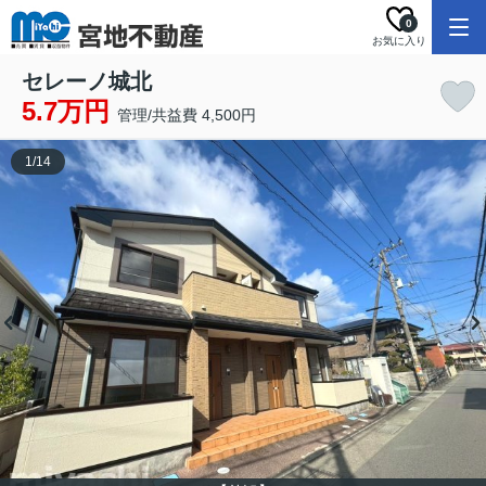
0
お気に入り
セレーノ城北
5.7万円
管理/共益費 4,500円
1
/
14