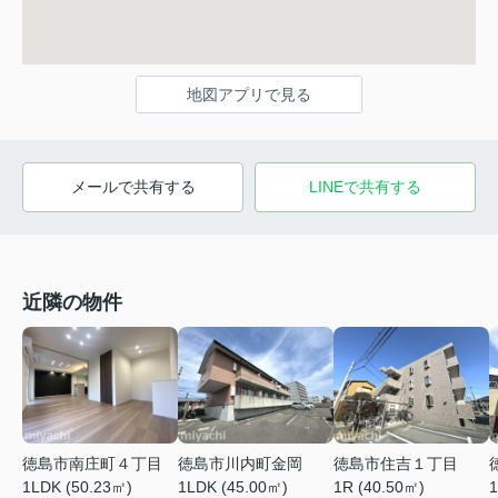
地図アプリで見る
メールで共有する
LINEで共有する
近隣の物件
徳島市南庄町４丁目
徳島市川内町金岡
徳島市住吉１丁目
1LDK (50.23㎡)
1LDK (45.00㎡)
1R (40.50㎡)
1