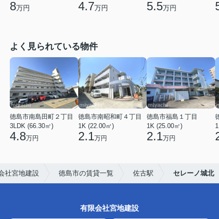
8
4.7
5.5
万円
万円
万円
よく見られている物件
徳島市南島田町２丁目
徳島市南昭和町４丁目
徳島市福島１丁目
3LDK (66.30㎡)
1K (22.00㎡)
1K (25.00㎡)
1
4.8
2.1
2.1
万円
万円
万円
会社宮地建設
徳島市の賃貸一覧
佐古駅
セレーノ城北
有限会社宮地建設