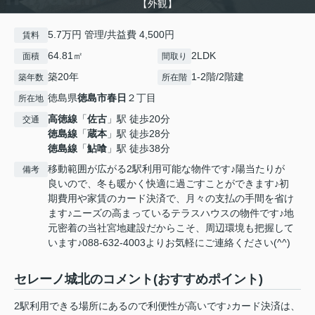
【外観】
5.7万円 管理/共益費 4,500円
賃料
64.81㎡
2LDK
面積
間取り
築20年
1-2階/2階建
築年数
所在階
徳島県
徳島市
春日
２丁目
所在地
高徳線
「
佐古
」駅 徒歩20分
交通
徳島線
「
蔵本
」駅 徒歩28分
徳島線
「
鮎喰
」駅 徒歩38分
移動範囲が広がる2駅利用可能な物件です♪陽当たりが
備考
良いので、冬も暖かく快適に過ごすことができます♪初
期費用や家賃のカード決済で、月々の支払の手間を省け
ます♪ニーズの高まっているテラスハウスの物件です♪地
元密着の当社宮地建設だからこそ、周辺環境も把握して
います♪088-632-4003よりお気軽にご連絡ください(^^)
セレーノ城北のコメント(おすすめポイント)
2駅利用できる場所にあるので利便性が高いです♪カード決済は、