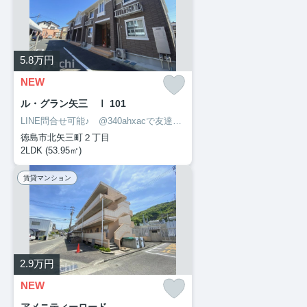
5.8
万円
NEW
ル・グラン矢三 Ⅰ 101
LINE問合せ可能♪ @340ahxacで友達検索して下さい
徳島市北矢三町２丁目
2LDK (53.95㎡)
賃貸マンション
2.9
万円
NEW