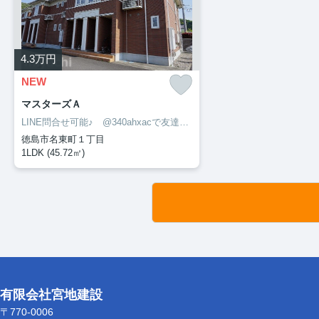
4.3
万円
NEW
マスターズＡ
LINE問合せ可能♪ @340ahxacで友達検索して下さい
徳島市名東町１丁目
1LDK (45.72㎡)
有限会社宮地建設
〒770-0006