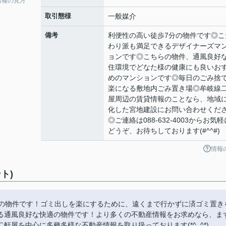
情報の見方
取引態様
一般媒介
備考
利便性の高い徒歩7分の物件です◎こ
わり派も満足できるデザイナーズマ
ョンです◎こちらの物件、通風良好
住環境でどなた様の健康にも良いお
めのマンションです◎毎日のごみ捨
楽になる敷地内ごみ置き場◎牟岐線
屋周辺の賃貸情報のことなら、地域
化した宮地建設にお問い合わせくだ
◎ご連絡は088-632-4003からお気軽
どうぞ、お待ちしております(#^^#)
情報
ト)
築の物件です！ゴミ出しを楽にするために、遠くまで行かずに済ゴミ置き
る通風良好な快適の物件です！より多くの不動産情報をお求めなら、ま
屋を中心に多種多様な不動産情報を取り扱っております(*^_^*)