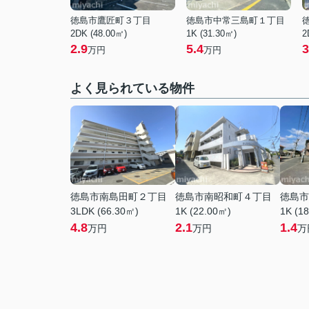
徳島市鷹匠町３丁目
徳島市中常三島町１丁目
2DK (48.00㎡)
1K (31.30㎡)
2
2.9
5.4
3
万円
万円
よく見られている物件
徳島市南島田町２丁目
徳島市南昭和町４丁目
徳島市
3LDK (66.30㎡)
1K (22.00㎡)
1K (1
4.8
2.1
1.4
万円
万円
万