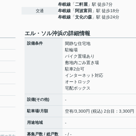
牟岐線
「
二軒屋
」駅 徒歩7分
牟岐線
「
阿波富田
」駅 徒歩18分
交通
牟岐線
「
文化の森
」駅 徒歩24分
エル・ソル沖浜の詳細情報
設備条件
閑静な住宅地
駐輪場
バイク置場あり
敷地内ごみ置き場
駐車2台可
インターネット対応
オートロック
宅配ボックス
設備(その他)
-
駐車場/月額
空有/3,300円 (税込) 2台目：3,300円
用途地域
-
募集戸数 / 総戸数
- / -