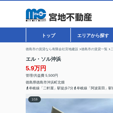
トップ
エリアから探す
徳島市の賃貸なら有限会社宮地建設
徳島市の賃貸一覧
エル・ソル沖浜
5.9万円
管理/共益費 5,500円
徳島県
徳島市
沖浜町
北畑
牟岐線「二軒屋」駅徒歩7分
牟岐線「阿波富田」駅
1
/
16