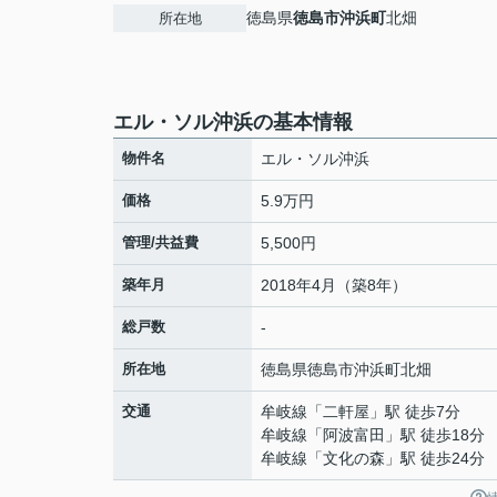
徳島県
徳島市
沖浜町
北畑
所在地
エル・ソル沖浜の基本情報
物件名
エル・ソル沖浜
価格
5.9万円
管理/共益費
5,500円
築年月
2018年4月（築8年）
総戸数
-
所在地
徳島県
徳島市
沖浜町
北畑
交通
牟岐線
「
二軒屋
」駅 徒歩7分
牟岐線
「
阿波富田
」駅 徒歩18分
牟岐線
「
文化の森
」駅 徒歩24分