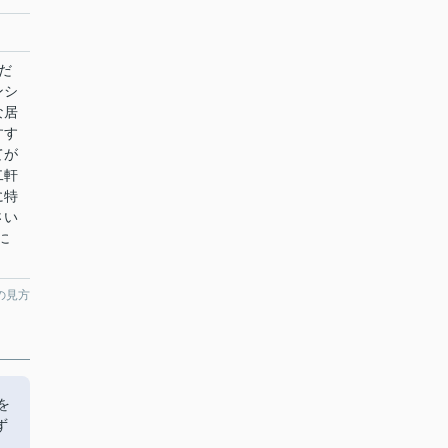
だ
ンシ
な居
すす
てが
二軒
に特
さい
に
の見方
を
ず