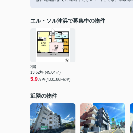
エル・ソル沖浜で募集中の物件
2階
13.62坪 (45.04㎡)
5.9
万円(4331.86円/坪)
近隣の物件