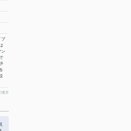
イプ
は
マン
で
評
を
設
の見方
見
さ