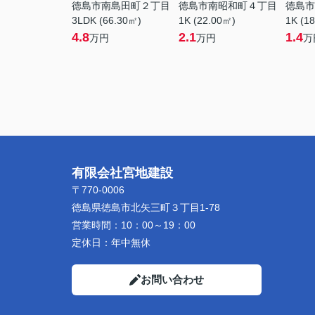
徳島市南島田町２丁目
徳島市南昭和町４丁目
徳島市
3LDK (66.30㎡)
1K (22.00㎡)
1K (1
4.8
2.1
1.4
万円
万円
万
有限会社宮地建設
〒770-0006
徳島県徳島市北矢三町３丁目1-78
営業時間：
10：00～19：00
定休日：
年中無休
お問い合わせ