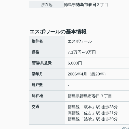
徳島県
徳島市
春日
３丁目
所在地
エスポワールの基本情報
物件名
エスポワール
価格
7.1万円～9万円
管理/共益費
6,000円
築年月
2006年4月（築20年）
総戸数
-
所在地
徳島県
徳島市
春日
３丁目
交通
徳島線
「
蔵本
」駅 徒歩28分
高徳線
「
佐古
」駅 徒歩21分
徳島線
「
鮎喰
」駅 徒歩39分