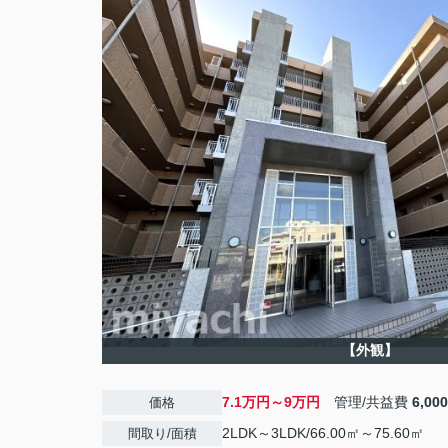
【外観】
7.1万円～9万円
管理/共益費
6,00
価格
2LDK～3LDK/66.00㎡～75.60㎡
間取り/面積