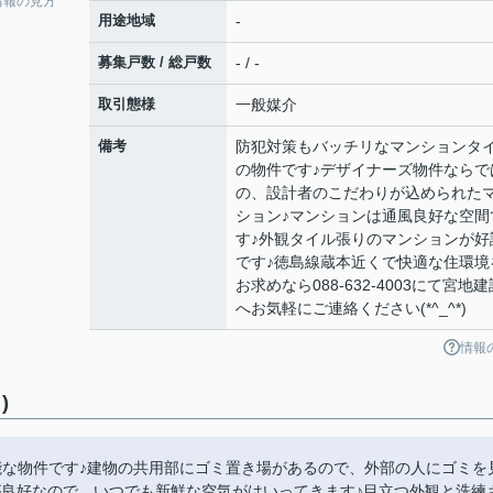
情報の見方
用途地域
-
募集戸数 / 総戸数
- / -
取引態様
一般媒介
備考
防犯対策もバッチリなマンションタ
の物件です♪デザイナーズ物件ならで
の、設計者のこだわりが込められた
ション♪マンションは通風良好な空間
す♪外観タイル張りのマンションが好
です♪徳島線蔵本近くで快適な住環境
お求めなら088-632-4003にて宮地建
へお気軽にご連絡ください(*^_^*)
情報
)
能な物件です♪建物の共用部にゴミ置き場があるので、外部の人にゴミを
が良好なので、いつでも新鮮な空気がはいってきます♪目立つ外観と洗練