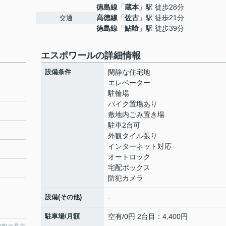
徳島線
「
蔵本
」駅 徒歩28分
高徳線
「
佐古
」駅 徒歩21分
交通
徳島線
「
鮎喰
」駅 徒歩39分
エスポワールの詳細情報
設備条件
閑静な住宅地
エレベーター
駐輪場
バイク置場あり
敷地内ごみ置き場
駐車2台可
外観タイル張り
インターネット対応
オートロック
宅配ボックス
防犯カメラ
設備(その他)
-
駐車場/月額
空有/0円 2台目：4,400円