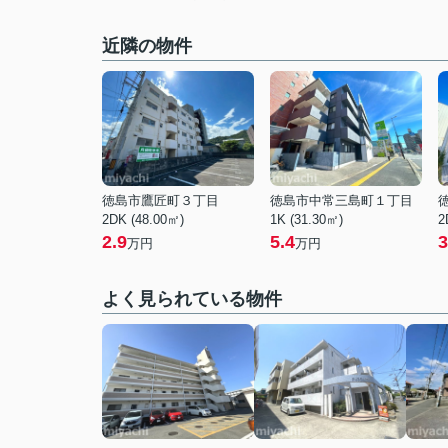
近隣の物件
徳島市鷹匠町３丁目
徳島市中常三島町１丁目
2DK (48.00㎡)
1K (31.30㎡)
2
2.9
5.4
3
万円
万円
よく見られている物件