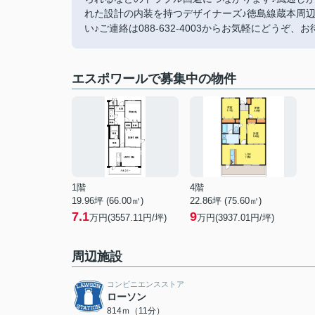
れた設計の内装を持つデザイナーズ♪徳島線蔵本周
い♪ご連絡は088-632-4003からお気軽にどうぞ、お
エスポワールで募集中の物件
1階
4階
19.96坪 (66.00㎡)
22.86坪 (75.60㎡)
7.1
9
万円(3557.11円/坪)
万円(3937.01円/坪)
周辺施設
コンビニエンスストア
ローソン
814ｍ（11分）