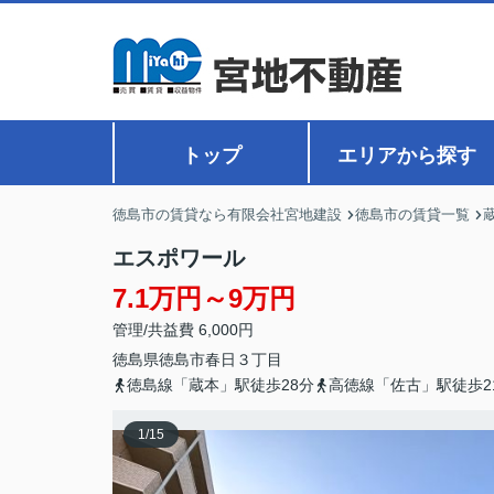
トップ
エリアから探す
徳島市の賃貸なら有限会社宮地建設
徳島市の賃貸一覧
エスポワール
7.1万円～9万円
管理/共益費 6,000円
徳島県
徳島市
春日
３丁目
徳島線「蔵本」駅徒歩28分
高徳線「佐古」駅徒歩2
1
/
15