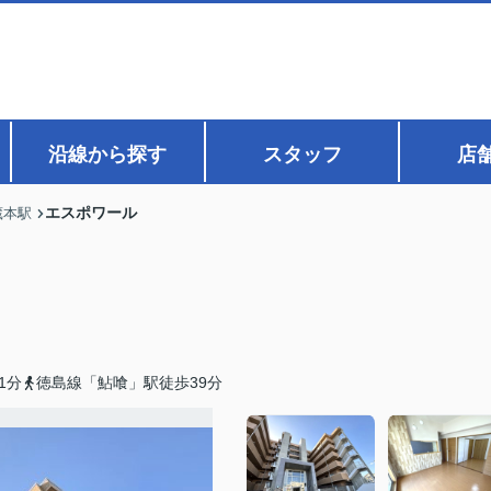
沿線から探す
スタッフ
店
エスポワール
蔵本駅
1分
徳島線「鮎喰」駅徒歩39分