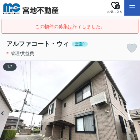
0
お気に入り
この物件の募集は終了しました。
アルファコート・ウィ
空室0
-
管理/共益費 -
1
/
2