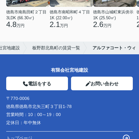
徳島市南島田町２丁目
徳島市南昭和町４丁目
徳島市山城町東浜傍示
3LDK (66.30㎡)
1K (22.00㎡)
1K (25.50㎡)
1
4.8
2.1
2.6
万円
万円
万円
社宮地建設
板野郡北島町の賃貸一覧
アルファコート・ウィ
有限会社宮地建設
電話をする
お問い合わせ
〒770-0006
徳島県徳島市北矢三町３丁目1-78
営業時間：
10：00～19：00
定休日：
年中無休
トップページ