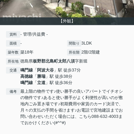
【外観】
- 管理/共益費 -
賃料
-
3LDK
面積
間取り
築18年
2階/2階建
築年数
所在階
徳島県
板野郡北島町
太郎八須
字新堀
所在地
鳴門線
「
阿波大谷
」駅 徒歩37分
交通
高徳線
「
勝瑞
」駅 徒歩38分
鳴門線
「
立道
」駅 徒歩36分
最上階の物件です♪使い勝手の良いアパートでイチオシ
備考
の物件です♪あると使い勝手がよく利便性が高いのが敷
地内ごみ置き場です♪初期費用や家賃のカード決済で、
月々の支払の手間を省けます♪お電話で宮地建設までお
問い合わせいただく場合には、こちら088-632-4003ま
でおかけください(#^^#)