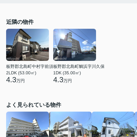
近隣の物件
板野郡北島町中村字前須
板野郡北島町鯛浜字川久保
2LDK (53.00㎡)
1DK (35.00㎡)
4.3
4.3
万円
万円
よく見られている物件