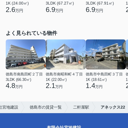
1K (24.00㎡)
3LDK (67.27㎡)
3LDK (67.91㎡)
1
2.6
6.9
6.9
万円
万円
万円
よく見られている物件
徳島市南島田町２丁目
徳島市南昭和町４丁目
徳島市中島田町３丁目
3LDK (66.30㎡)
1K (22.00㎡)
1K (18.61㎡)
1
4.8
2.1
1.4
万円
万円
万円
社宮地建設
徳島市の賃貸一覧
二軒屋駅
アネックス22
有限会社宮地建設