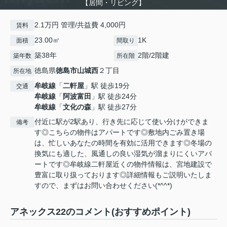
【居間・リビング】
2.1万円 管理/共益費 4,000円
賃料
23.00㎡
1K
面積
間取り
築38年
2階/2階建
築年数
所在階
徳島県
徳島市
山城西
２丁目
所在地
牟岐線
「
二軒屋
」駅 徒歩19分
交通
牟岐線
「
阿波富田
」駅 徒歩24分
牟岐線
「
文化の森
」駅 徒歩27分
付近に駅が2駅あり、行き先に応じて使い分けができま
備考
す◎こちらの物件はアパートです◎敷地内ごみ置き場
は、忙しいあなたの時間を有効に活用できます◎冬場の
換気にも適した、風通しの良い湿気が溜まりにくいアパ
ートです◎牟岐線二軒屋近くの物件情報は、宮地建設で
豊富に取り扱っております◎詳細情報もご説明いたしま
すので、まずはお問い合わせください(*^^*)
アネックス22のコメント(おすすめポイント)