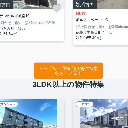
5
5.4
万円
万円
NEW
デンヒルズ城南10
ポルト ベール C
LINE問合せ可能♪ @340ahxacで友達検索して下さい
市八万町下福万
徳島市中島田町４丁目
 (61.64㎡)
2LDK (55.40㎡)
カップル・同棲向け物件特集
をもっと見る
3LDK以上の物件特集
貸マンション
一戸建て