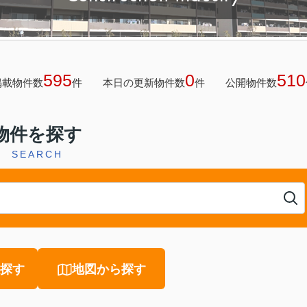
595
0
510
掲載物件数
件
本日の更新物件数
件
公開物件数
物件を探す
SEARCH
探す
地図から探す