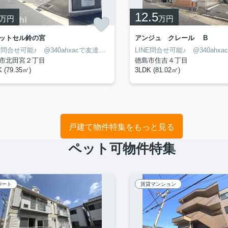
12.5
万円
万円
ットセル鈴の宮
アンジュ クレール B
LINE問合せ可能♪ @340ahxacで友達検索して下さい
市北田宮２丁目
徳島市住吉４丁目
 (79.35㎡)
3LDK (81.02㎡)
戸建て物件特集をもっと見る
ペット可物件特集
パート
賃貸マンション