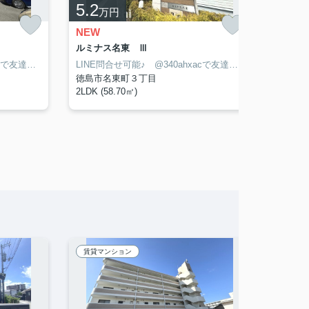
5.2
10
万円
万
NEW
NEW
ルミナス名東 Ⅲ
BERE
LINE問合せ可能♪ @340ahxacで友達検索して下さい
LINE問合せ可能♪ @340ahxacで友達検索して下さい
徳島市名東町３丁目
徳島市
2LDK (58.70㎡)
2LDK (
賃貸マンション
賃貸マ