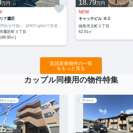
9
18.79
万円
万円
W
NEW
リア鷹匠
キャッチビル Ⅲ-2
LINE問合せ可能♪ @907cghkhで友達検索して下さい
徳島市元町２丁目
市鷹匠町３丁目
62.01㎡
(48.00㎡)
賃貸新着物件の一覧
をもっと見る
カップル同棲用の物件特集
貸マンション
アパート