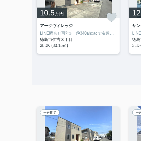
10.5
12
万円
03
アークヴィレッジ
サン
LINE問合せ可能♪ @340ahxacで友達検索して下さい
LINE問合せ可能♪ @340ahxacで友達検索して下さい
徳島市住吉３丁目
徳島
3LDK (80.15㎡)
3LDK
一戸建て
一