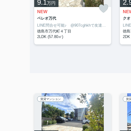
9.1
2.
万円
NEW
NE
ベレオ万代
クオ
LINE問合せ可能♪ @340ahxacで友達検索して下さい
LINE問合せ可能♪ @907cghkhで友達検索して下さい
徳島市万代町４丁目
徳島
2LDK (57.80㎡)
2DK 
賃貸マンション
賃