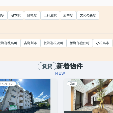
田駅
蔵本駅
鮎喰駅
二軒屋駅
府中駅
文化の森駅
板野郡北島町
吉野川市
板野郡松茂町
板野郡藍住町
小松島市
新着物件
賃貸
NEW
貸マンション
店舗