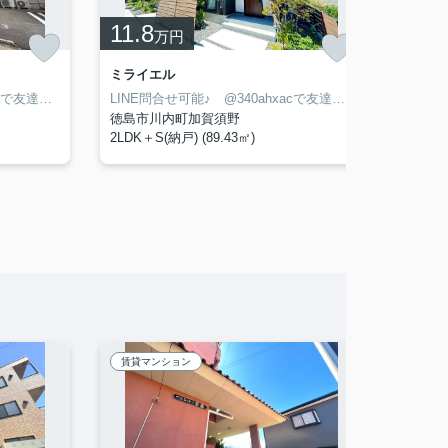
11.8
7.9
万円
ミライエル
フィッ
LINE問合せ可能♪ @340ahxacで友達検索して下さい
LINE問合せ可能♪ @340ahxacで友達検索して下さい
徳島市川内町加賀須野
徳島市
2LDK＋S(納戸) (89.43㎡)
3LDK (
賃貸マンション
賃貸マ