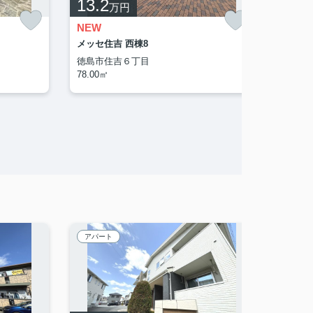
13.2
3.2
万円
NEW
NEW
メッセ住吉 西棟8
Kハイツ
徳島市住吉６丁目
78.00㎡
徳島市
2DK (4
アパート
賃貸マ