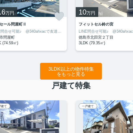
.6
10
万円
万円
セール問屋町Ⅱ
フィットセル鈴の宮
LINE問合せ可能♪ @340ahxacで友達検索して下さい
市問屋町
徳島市北田宮２丁目
 (74.59㎡)
3LDK (79.35㎡)
3LDK以上の物件特集
をもっと見る
戸建て特集
戸建て
一戸建て