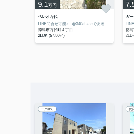
9.1
7.
万円
ベレオ万代
ガー
LINE問合せ可能♪ @340ahxacで友達検索して下さい
LINE問合せ可能♪ @340ahxacで友達検索して下さい
徳島市万代町４丁目
徳島
2LDK (57.80㎡)
2LDK
一戸建て
賃