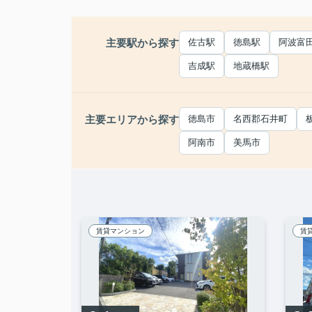
主要駅から探す
佐古駅
徳島駅
阿波富
吉成駅
地蔵橋駅
主要エリアから探す
徳島市
名西郡石井町
阿南市
美馬市
賃貸マンション
賃