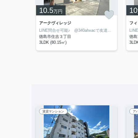
10.5
10
万円
て
アークヴィレッジ
フィ
LINE問合せ可能♪ @340ahxacで友達検索して下さい
LINE問合せ可能♪ @340ahxacで友達検索して下さい
徳島市住吉３丁目
徳島
3LDK (80.15㎡)
3LDK
賃貸マンション
ア