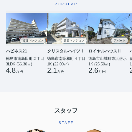
POPULAR
賃貸マンション
賃貸マンション
アパート
ハピネス21
クリスタルハイツⅠ
ロイヤルハウスⅡ
徳島市南島田町２丁目
徳島市南昭和町４丁目
徳島市山城町東浜傍示
3LDK (66.30㎡)
1K (22.00㎡)
1K (25.50㎡)
1
4.8
2.1
2.6
万円
万円
万円
スタッフ
STAFF