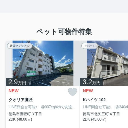
ペット可物件特集
賃貸マンション
アパート
2.9
3.2
万円
万円
NEW
NEW
クオリア鷹匠
Kハイツ 102
LINE問合せ可能♪ @907cghkhで友達検索して下さい
徳島市鷹匠町３丁目
徳島市北矢三町４丁目
2DK (48.00㎡)
2DK (45.00㎡)