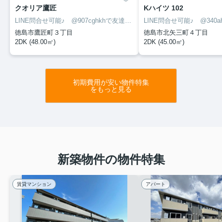
クオリア鷹匠
Kハイツ 102
LINE問合せ可能♪ @907cghkhで友達検索して下さい
徳島市鷹匠町３丁目
徳島市北矢三町４丁目
2DK (48.00㎡)
2DK (45.00㎡)
初期費用が安い物件特集
をもっと見る
新築物件の物件特集
賃貸マンション
アパート