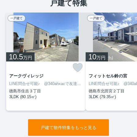
戸建て特集
一戸建て
一戸建て
10.5
10
万円
万円
アークヴィレッジ
フィットセル鈴の宮
LINE問合せ可能♪ @340ahxacで友達検索して下さい
徳島市住吉３丁目
徳島市北田宮２丁目
3LDK (80.15㎡)
3LDK (79.35㎡)
戸建て物件特集をもっと見る