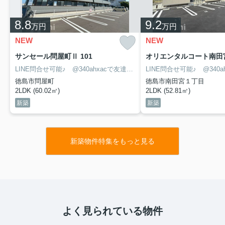
8.8
9.2
万円
万円
NEW
NEW
サンセール問屋町Ⅱ 101
オリエンタルコート南田宮
LINE問合せ可能♪ @340ahxacで友達検索して下さい
徳島市問屋町
徳島市南田宮１丁目
2LDK (60.02㎡)
2LDK (52.81㎡)
新築
新築
新築物件特集をもっと見る
よく見られている物件