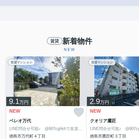
新着物件
賃貸
NEW
賃貸マンション
賃貸マンション
9.1
2.9
万円
万円
NEW
NEW
ベレオ万代
クオリア鷹匠
LINE問合せ可能♪ @907cghkhで友達検索して下さい
徳島市万代町４丁目
徳島市鷹匠町３丁目