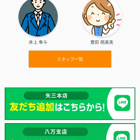
井上 隼斗
豊田 萌菜美
スタッフ一覧