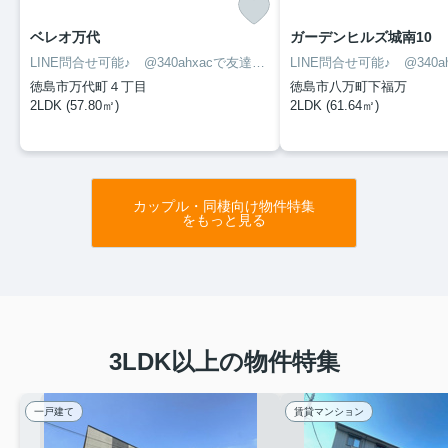
ベレオ万代
ガーデンヒルズ城南10
LINE問合せ可能♪ @340ahxacで友達検索して下さい
徳島市万代町４丁目
徳島市八万町下福万
2LDK (57.80㎡)
2LDK (61.64㎡)
カップル・同棲向け物件特集
をもっと見る
3LDK以上の物件特集
一戸建て
賃貸マンション