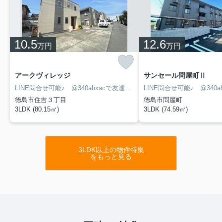
10.5
12.6
万円
万円
アークヴィレッジ
サンセール問屋町Ⅱ
LINE問合せ可能♪ @340ahxacで友達検索して下さい
徳島市住吉３丁目
徳島市問屋町
3LDK (80.15㎡)
3LDK (74.59㎡)
3LDK以上の物件特集
をもっと見る