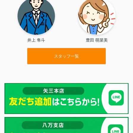
井上 隼斗
豊田 萌菜美
スタッフ一覧