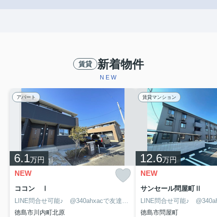
新着物件
賃貸
NEW
アパート
賃貸マンション
6.1
12.6
万円
万円
NEW
NEW
ココン Ⅰ
サンセール問屋町Ⅱ
LINE問合せ可能♪ @340ahxacで友達検索して下さい
徳島市川内町北原
徳島市問屋町