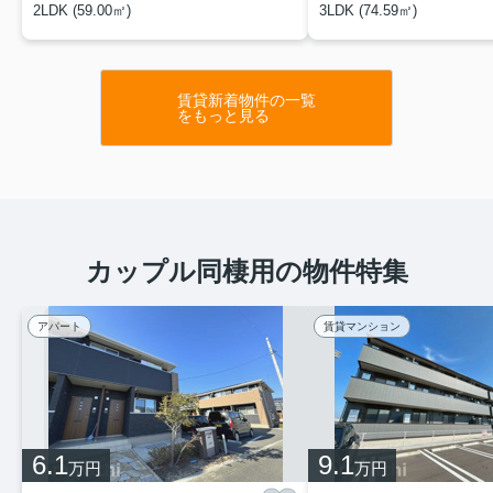
2LDK (59.00㎡)
3LDK (74.59㎡)
賃貸新着物件の一覧
をもっと見る
カップル同棲用の物件特集
アパート
賃貸マンション
6.1
9.1
万円
万円