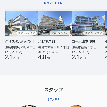
POPULAR
賃貸マンション
賃貸マンション
賃貸マンション
クリスタルハイツⅠ
ハピネス21
コーポ山本 306
徳島市南昭和町４丁目
徳島市南島田町２丁目
徳島市福島１丁目
1K (22.00㎡)
3LDK (66.30㎡)
1K (25.00㎡)
2
2.1
4.8
2.1
万円
万円
万円
スタッフ
STAFF