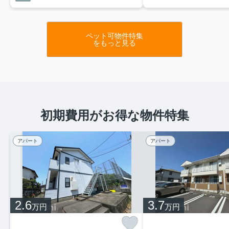
ペット可物件特集
をもっと見る
初期費用がお得な物件特集
アパート
アパート
2.6
3.7
万円
万円