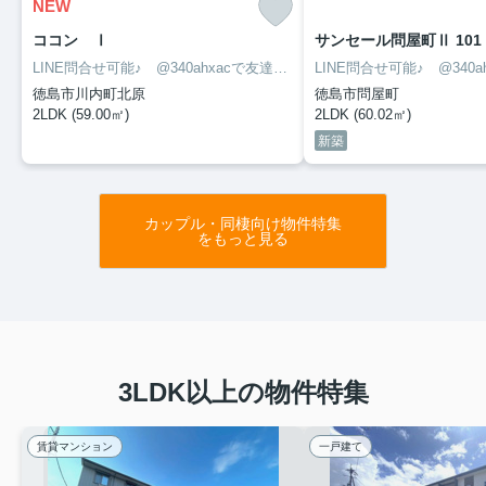
NEW
ココン Ⅰ
サンセール問屋町Ⅱ 101
LINE問合せ可能♪ @340ahxacで友達検索して下さい
徳島市川内町北原
徳島市問屋町
2LDK (59.00㎡)
2LDK (60.02㎡)
新築
カップル・同棲向け物件特集
をもっと見る
3LDK以上の物件特集
賃貸マンション
一戸建て