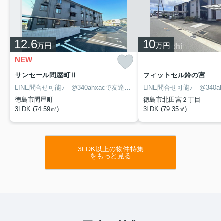
12.6
10
万円
万円
NEW
サンセール問屋町Ⅱ
フィットセル鈴の宮
LINE問合せ可能♪ @340ahxacで友達検索して下さい
徳島市問屋町
徳島市北田宮２丁目
3LDK (74.59㎡)
3LDK (79.35㎡)
3LDK以上の物件特集
をもっと見る