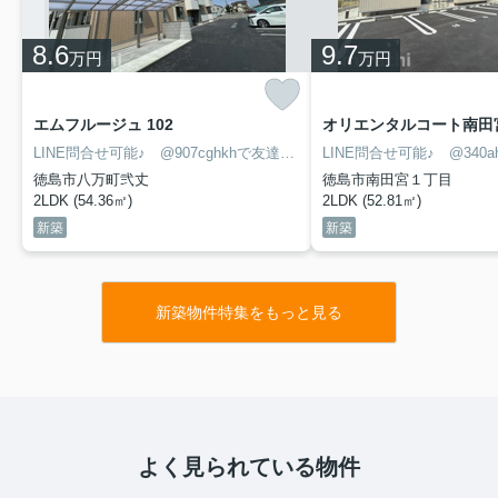
8.6
9.7
万円
万円
エムフルージュ 102
オリエンタルコート南田宮
LINE問合せ可能♪ @907cghkhで友達検索して下さい
徳島市八万町弐丈
徳島市南田宮１丁目
2LDK (54.36㎡)
2LDK (52.81㎡)
新築
新築
新築物件特集をもっと見る
よく見られている物件