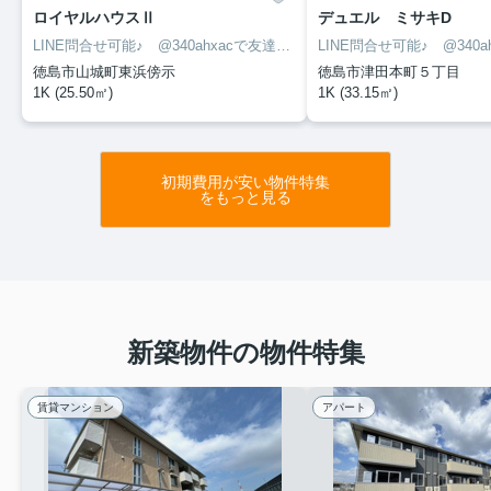
ロイヤルハウスⅡ
デュエル ミサキD
LINE問合せ可能♪ @340ahxacで友達検索して下さい
徳島市山城町東浜傍示
徳島市津田本町５丁目
1K (25.50㎡)
1K (33.15㎡)
初期費用が安い物件特集
をもっと見る
新築物件の物件特集
賃貸マンション
アパート