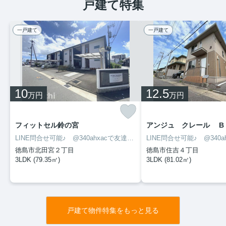
戸建て特集
一戸建て
一戸建て
10
12.5
万円
万円
フィットセル鈴の宮
アンジュ クレール B
LINE問合せ可能♪ @340ahxacで友達検索して下さい
徳島市北田宮２丁目
徳島市住吉４丁目
3LDK (79.35㎡)
3LDK (81.02㎡)
戸建て物件特集をもっと見る