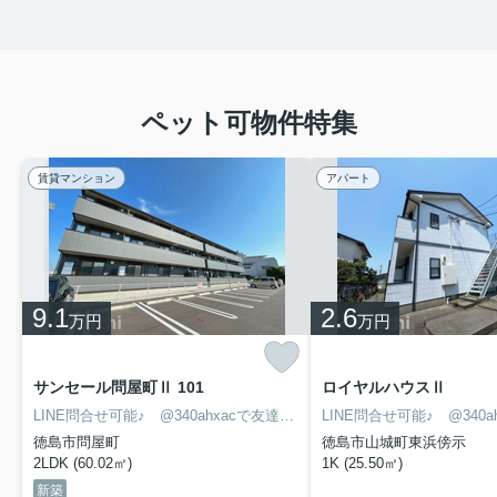
ペット可物件特集
賃貸マンション
アパート
9.1
2.6
万円
万円
サンセール問屋町Ⅱ 101
ロイヤルハウスⅡ
LINE問合せ可能♪ @340ahxacで友達検索して下さい
徳島市問屋町
徳島市山城町東浜傍示
2LDK (60.02㎡)
1K (25.50㎡)
新築