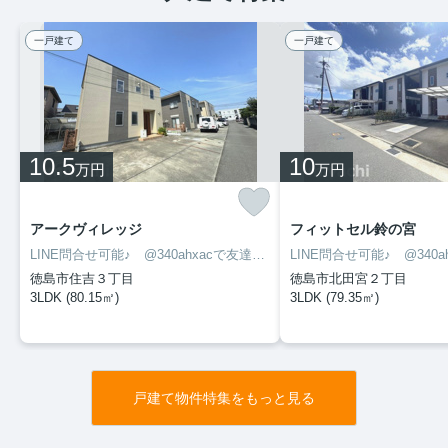
一戸建て
一戸建て
10.5
10
万円
万円
アークヴィレッジ
フィットセル鈴の宮
LINE問合せ可能♪ @340ahxacで友達検索して下さい
徳島市住吉３丁目
徳島市北田宮２丁目
3LDK (80.15㎡)
3LDK (79.35㎡)
戸建て物件特集をもっと見る