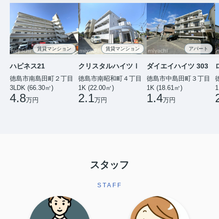
賃貸マンション
賃貸マンション
アパート
ハピネス21
クリスタルハイツⅠ
ダイエイハイツ 303
徳島市南島田町２丁目
徳島市南昭和町４丁目
徳島市中島田町３丁目
3LDK (66.30㎡)
1K (22.00㎡)
1K (18.61㎡)
1
4.8
2.1
1.4
万円
万円
万円
スタッフ
STAFF