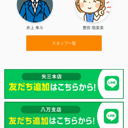
井上 隼斗
豊田 萌菜美
スタッフ一覧