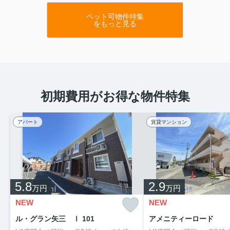
ペット可物件特集
をもっと見る
初期費用がお得な物件特集
アパート
賃貸マンション
5.8
2.9
万円
万円
NEW
NEW
ル・グラン矢三 Ⅰ 101
アメニティーロード