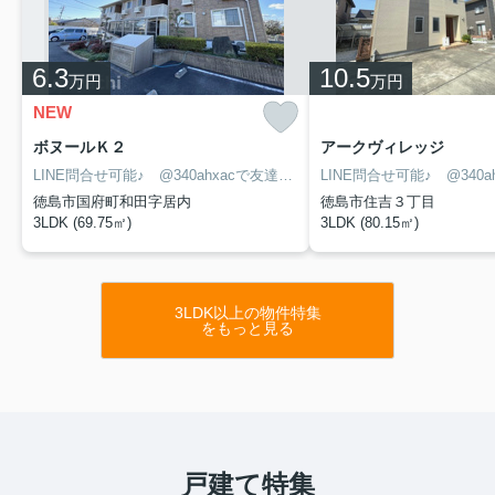
6.3
10.5
万円
万円
NEW
ボヌールＫ２
アークヴィレッジ
LINE問合せ可能♪ @340ahxacで友達検索して下さい
徳島市国府町和田字居内
徳島市住吉３丁目
3LDK (69.75㎡)
3LDK (80.15㎡)
3LDK以上の物件特集
をもっと見る
戸建て特集