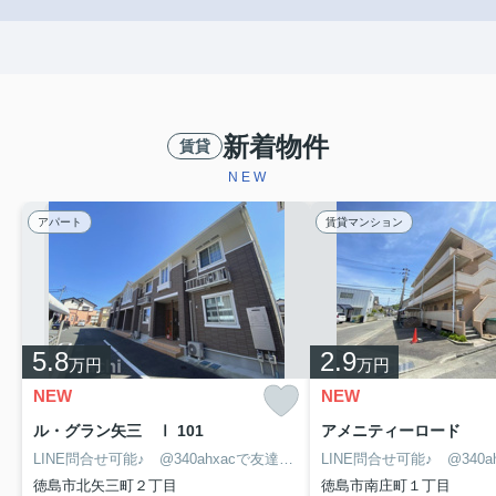
新着物件
賃貸
NEW
アパート
賃貸マンション
5.8
2.9
万円
万円
NEW
NEW
ル・グラン矢三 Ⅰ 101
アメニティーロード
LINE問合せ可能♪ @340ahxacで友達検索して下さい
徳島市北矢三町２丁目
徳島市南庄町１丁目