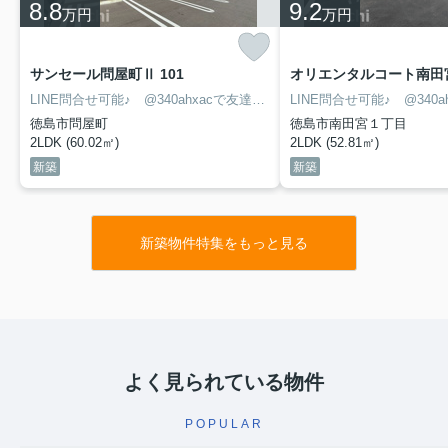
8.8
9.2
万円
万円
サンセール問屋町Ⅱ 101
オリエンタルコート南田宮
LINE問合せ可能♪ @340ahxacで友達検索して下さい
徳島市問屋町
徳島市南田宮１丁目
2LDK (60.02㎡)
2LDK (52.81㎡)
新築
新築
新築物件特集をもっと見る
よく見られている物件
POPULAR