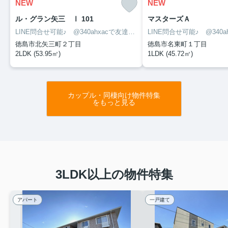
NEW
NEW
ル・グラン矢三 Ⅰ 101
マスターズＡ
LINE問合せ可能♪ @340ahxacで友達検索して下さい
徳島市北矢三町２丁目
徳島市名東町１丁目
2LDK (53.95㎡)
1LDK (45.72㎡)
カップル・同棲向け物件特集
をもっと見る
3LDK以上の物件特集
アパート
一戸建て