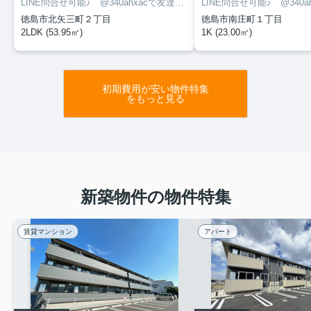
LINE問合せ可能♪ @340ahxacで友達検索して下さい
徳島市北矢三町２丁目
徳島市南庄町１丁目
2LDK (53.95㎡)
1K (23.00㎡)
初期費用が安い物件特集
をもっと見る
新築物件の物件特集
賃貸マンション
アパート