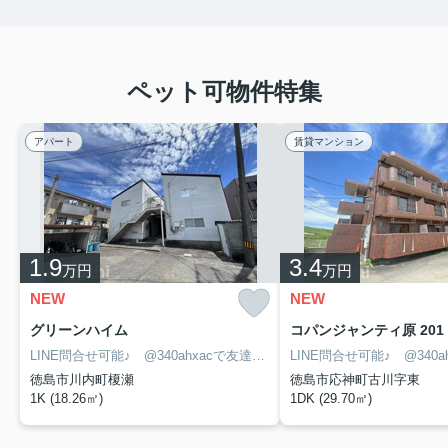
ペット可物件特集
アパート
賃貸マンション
1.9
3.4
万円
万円
NEW
NEW
グリーンハイム
コパンジャンティ原 201
LINE問合せ可能♪ @340ahxacで友達検索して下さい
徳島市川内町榎瀬
徳島市応神町古川字東
1K (18.26㎡)
1DK (29.70㎡)