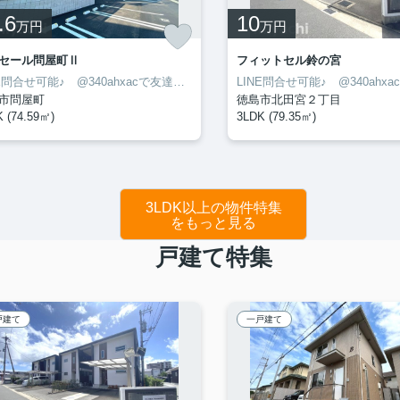
.6
10
万円
万円
セール問屋町Ⅱ
フィットセル鈴の宮
LINE問合せ可能♪ @340ahxacで友達検索して下さい
市問屋町
徳島市北田宮２丁目
 (74.59㎡)
3LDK (79.35㎡)
3LDK以上の物件特集
をもっと見る
戸建て特集
戸建て
一戸建て