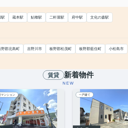
田駅
蔵本駅
鮎喰駅
二軒屋駅
府中駅
文化の森駅
板野郡北島町
吉野川市
板野郡松茂町
板野郡藍住町
小松島市
新着物件
賃貸
NEW
貸マンション
一戸建て