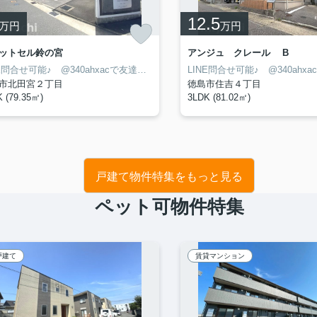
12.5
万円
万円
ットセル鈴の宮
アンジュ クレール B
LINE問合せ可能♪ @340ahxacで友達検索して下さい
市北田宮２丁目
徳島市住吉４丁目
 (79.35㎡)
3LDK (81.02㎡)
戸建て物件特集をもっと見る
ペット可物件特集
戸建て
賃貸マンション