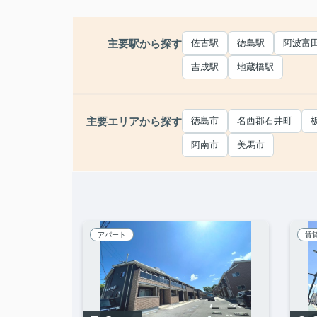
主要駅から探す
佐古駅
徳島駅
阿波富
吉成駅
地蔵橋駅
主要エリアから探す
徳島市
名西郡石井町
阿南市
美馬市
アパート
賃