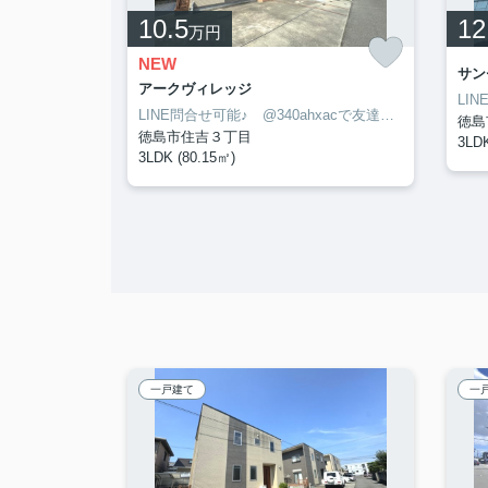
10.5
12
万円
NEW
03
サン
アークヴィレッジ
LINE問合せ可能♪ @340ahxacで友達検索して下さい
LINE問合せ可能♪ @340ahxacで友達検索して下さい
徳島
徳島市住吉３丁目
3LDK
3LDK (80.15㎡)
一戸建て
一