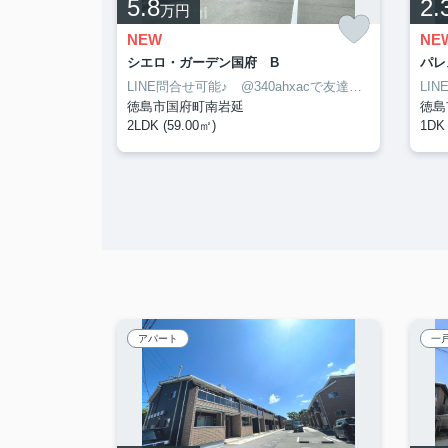
5.8
2.
万円
NEW
NE
シエロ・ガーデン国府 B
パレ
LINE問合せ可能♪ @340ahxacで友達検索して下さい
LINE問合せ可能♪ @340ahxacで友達検索して下さい
徳島市国府町南岩延
徳島
2LDK (59.00㎡)
1DK 
アパート
一