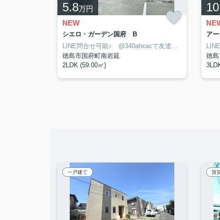
5.8
10
万円
NEW
NE
シエロ・ガーデン国府 B
アー
LINE問合せ可能♪ @340ahxacで友達検索して下さい
LINE問合せ可能♪ @340ahxacで友達検索して下さい
徳島市国府町南岩延
徳島
2LDK (59.00㎡)
3LDK
一戸建て
賃