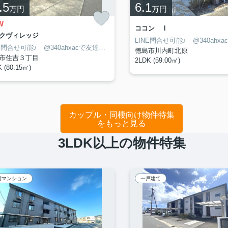
.5
6.1
万円
万円
W
ココン Ⅰ
クヴィレッジ
LINE問合せ可能♪ @340ahxacで友達検索して下さい
徳島市川内町北原
市住吉３丁目
2LDK (59.00㎡)
 (80.15㎡)
カップル・同棲向け物件特集
をもっと見る
3LDK以上の物件特集
貸マンション
一戸建て