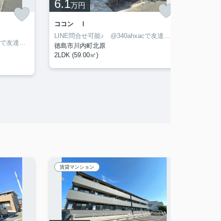
6.1
12.
万円
ココン Ⅰ
サンセ
LINE問合せ可能♪ @340ahxacで友達検索して下さい
LINE問合せ可能♪ @340ahxacで友達検索して下さい
徳島市川内町北原
徳島市
2LDK (59.00㎡)
3LDK (
賃貸マンション
アパー