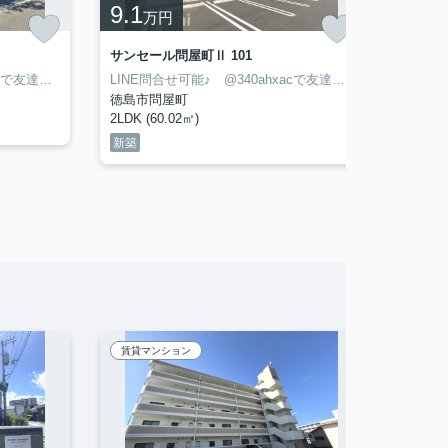
9.1
3.7
万円
サンセール問屋町Ⅱ 101
デュエ
LINE問合せ可能♪ @340ahxacで友達検索して下さい
LINE問合せ可能♪ @340ahxacで友達検索して下さい
徳島市問屋町
徳島市
2LDK (60.02㎡)
1K (33
新築
賃貸マンション
賃貸マ