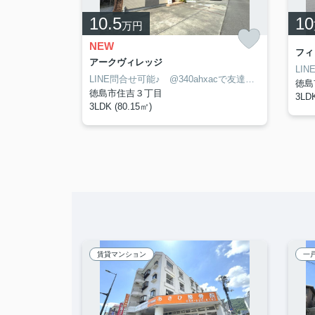
10.5
10
万円
NEW
て
フィ
アークヴィレッジ
LINE問合せ可能♪ @340ahxacで友達検索して下さい
LINE問合せ可能♪ @340ahxacで友達検索して下さい
徳島
徳島市住吉３丁目
3LDK
3LDK (80.15㎡)
賃貸マンション
一