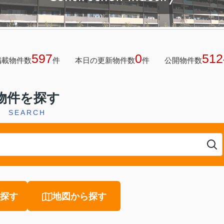
597
0
512
掲載物件数
件
本日の更新物件数
件
公開物件数
物件を探す
SEARCH
探す
地図から探す