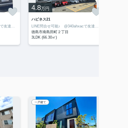
4.8
13
万円
万
ハピネス21
HEROK
LINE問合せ可能♪ @340ahxacで友達検索して下さい
LINE問合せ可能♪ @340ahxacで友達検索して下さい
徳島市南島田町２丁目
徳島市
3LDK (66.30㎡)
3LDK (
一戸建て
一戸建