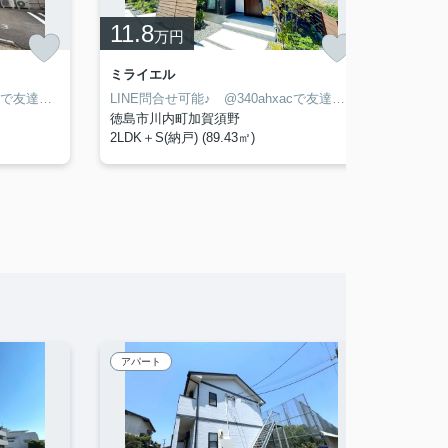
11.8
7.9
万円
ミライエル
フィッ
LINE問合せ可能♪ @340ahxacで友達検索して下さい
LINE問合せ可能♪ @340ahxacで友達検索して下さい
徳島市川内町加賀須野
徳島市
2LDK＋S(納戸) (89.43㎡)
3LDK (
アパート
アパー