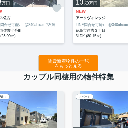
3
10.5
万円
万円
W
NEW
ス佐古
アークヴィレッジ
LINE問合せ可能♪ @340ahxacで友達検索して下さい
市佐古七番町
徳島市住吉３丁目
(23.00㎡)
3LDK (80.15㎡)
賃貸新着物件の一覧
をもっと見る
カップル同棲用の物件特集
戸建て
アパート