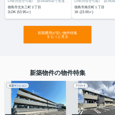
LINE問合せ可能♪ @340ahxacで友達検索して下さい
徳島市北矢三町２丁目
徳島市南庄町１丁目
2LDK (53.95㎡)
1K (23.00㎡)
初期費用が安い物件特集
をもっと見る
新築物件の物件特集
賃貸マンション
アパート