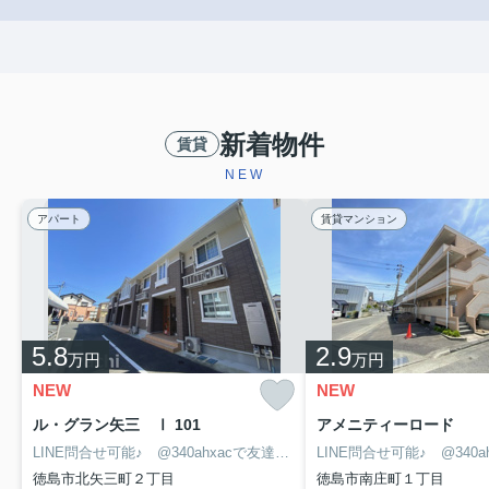
新着物件
賃貸
NEW
アパート
賃貸マンション
5.8
2.9
万円
万円
NEW
NEW
ル・グラン矢三 Ⅰ 101
アメニティーロード
LINE問合せ可能♪ @340ahxacで友達検索して下さい
徳島市北矢三町２丁目
徳島市南庄町１丁目