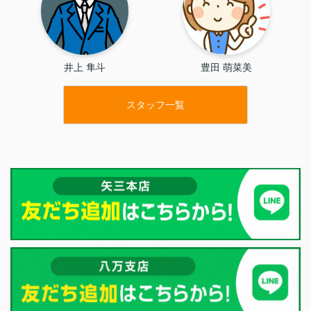
井上 隼斗
豊田 萌菜美
スタッフ一覧