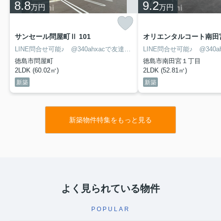
8.8
9.2
万円
万円
サンセール問屋町Ⅱ 101
オリエンタルコート南田宮
LINE問合せ可能♪ @340ahxacで友達検索して下さい
徳島市問屋町
徳島市南田宮１丁目
2LDK (60.02㎡)
2LDK (52.81㎡)
新築
新築
新築物件特集をもっと見る
よく見られている物件
POPULAR