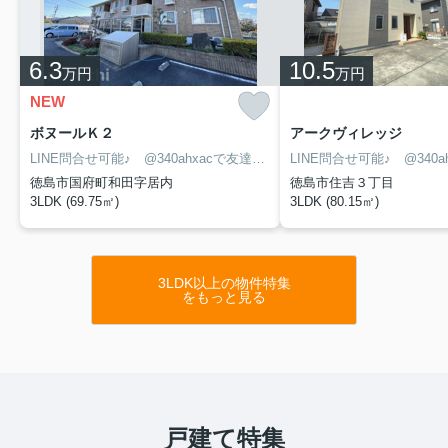
6.3
10.5
万円
万円
NEW
ボヌールＫ２
アークヴィレッジ
LINE問合せ可能♪ @340ahxacで友達検索して下さい
徳島市国府町和田字居内
徳島市住吉３丁目
3LDK (69.75㎡)
3LDK (80.15㎡)
3LDK以上の物件特集
をもっと見る
戸建て特集