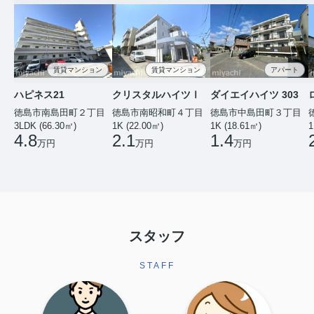
賃貸マンション
賃貸マンション
アパート
ハピネス21
クリスタルハイツⅠ
ダイエイハイツ 303
徳島市南島田町２丁目
徳島市南昭和町４丁目
徳島市中島田町３丁目
3LDK (66.30㎡)
1K (22.00㎡)
1K (18.61㎡)
1
4.8
2.1
1.4
万円
万円
万円
スタッフ
STAFF