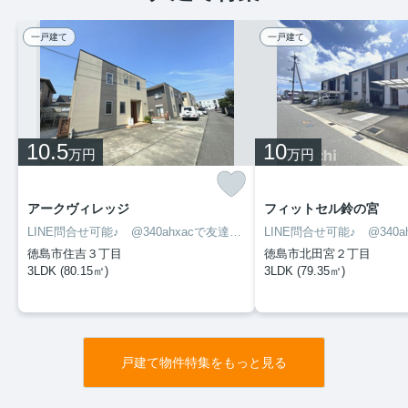
一戸建て
一戸建て
10.5
10
万円
万円
アークヴィレッジ
フィットセル鈴の宮
LINE問合せ可能♪ @340ahxacで友達検索して下さい
徳島市住吉３丁目
徳島市北田宮２丁目
3LDK (80.15㎡)
3LDK (79.35㎡)
戸建て物件特集をもっと見る