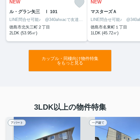
NEW
NEW
ル・グラン矢三 Ⅰ 101
マスターズＡ
LINE問合せ可能♪ @340ahxacで友達検索して下さい
徳島市北矢三町２丁目
徳島市名東町１丁目
2LDK (53.95㎡)
1LDK (45.72㎡)
カップル・同棲向け物件特集
をもっと見る
3LDK以上の物件特集
アパート
一戸建て