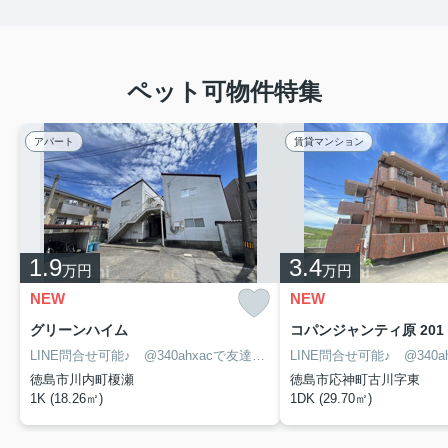
ペット可物件特集
アパート
賃貸マンション
1.9
3.4
万円
万円
NEW
NEW
グリーンハイム
コパンジャンティ原 201
LINE問合せ可能♪ @340ahxacで友達検索して下さい
徳島市川内町榎瀬
徳島市応神町古川字東
1K (18.26㎡)
1DK (29.70㎡)