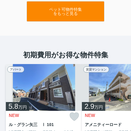
ペット可物件特集
をもっと見る
初期費用がお得な物件特集
アパート
賃貸マンション
5.8
2.9
万円
万円
NEW
NEW
ル・グラン矢三 Ⅰ 101
アメニティーロード