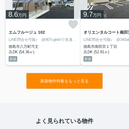
8.6
9.7
万円
万円
エムフルージュ 102
オリエンタルコート南田宮
LINE問合せ可能♪ @907cghkhで友達検索して下さい
徳島市八万町弐丈
徳島市南田宮１丁目
2LDK (54.36㎡)
2LDK (52.81㎡)
新築
新築
新築物件特集をもっと見る
よく見られている物件