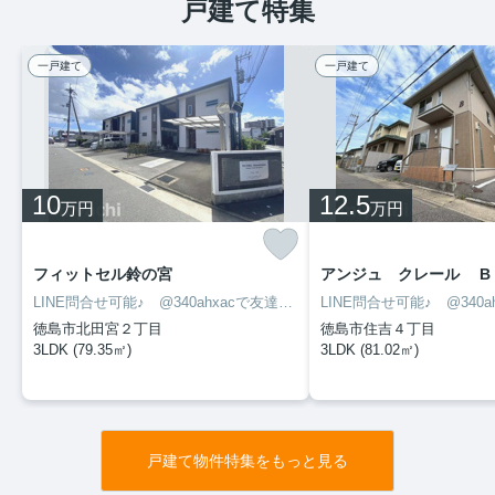
戸建て特集
一戸建て
一戸建て
10
12.5
万円
万円
フィットセル鈴の宮
アンジュ クレール B
LINE問合せ可能♪ @340ahxacで友達検索して下さい
徳島市北田宮２丁目
徳島市住吉４丁目
3LDK (79.35㎡)
3LDK (81.02㎡)
戸建て物件特集をもっと見る