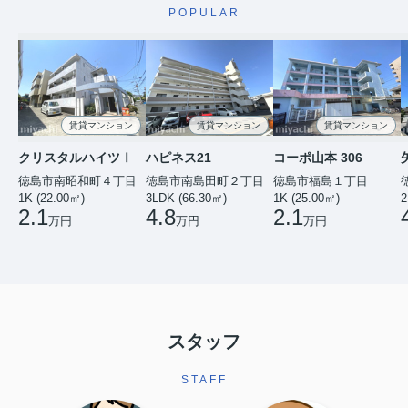
POPULAR
賃貸マンション
賃貸マンション
賃貸マンション
クリスタルハイツⅠ
ハピネス21
コーポ山本 306
徳島市南昭和町４丁目
徳島市南島田町２丁目
徳島市福島１丁目
1K (22.00㎡)
3LDK (66.30㎡)
1K (25.00㎡)
2
2.1
4.8
2.1
万円
万円
万円
スタッフ
STAFF