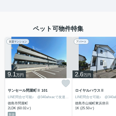
ペット可物件特集
賃貸マンション
アパート
9.1
2.6
万円
万円
サンセール問屋町Ⅱ 101
ロイヤルハウスⅡ
LINE問合せ可能♪ @340ahxacで友達検索して下さい
徳島市問屋町
徳島市山城町東浜傍示
2LDK (60.02㎡)
1K (25.50㎡)
新築