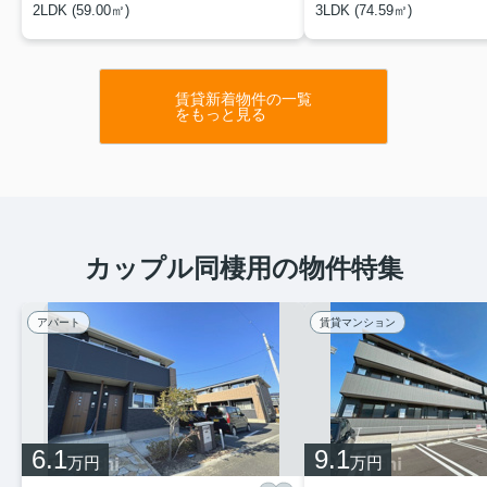
2LDK (59.00㎡)
3LDK (74.59㎡)
賃貸新着物件の一覧
をもっと見る
カップル同棲用の物件特集
アパート
賃貸マンション
6.1
9.1
万円
万円