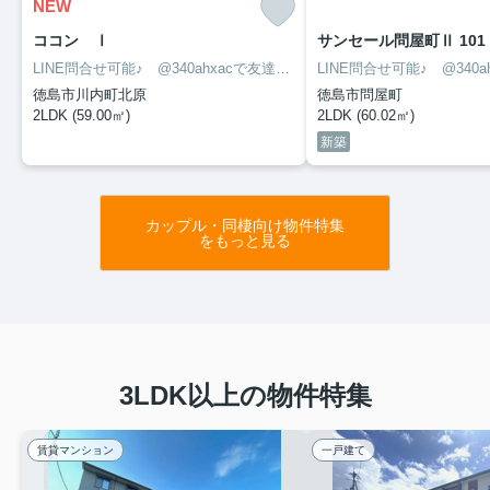
NEW
ココン Ⅰ
サンセール問屋町Ⅱ 101
LINE問合せ可能♪ @340ahxacで友達検索して下さい
徳島市川内町北原
徳島市問屋町
2LDK (59.00㎡)
2LDK (60.02㎡)
新築
カップル・同棲向け物件特集
をもっと見る
3LDK以上の物件特集
賃貸マンション
一戸建て