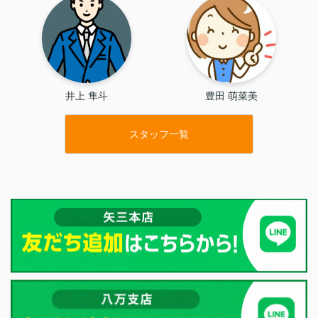
井上 隼斗
豊田 萌菜美
スタッフ一覧