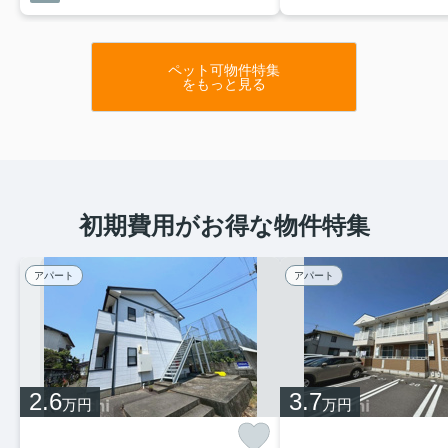
ペット可物件特集
をもっと見る
初期費用がお得な物件特集
アパート
アパート
2.6
3.7
万円
万円