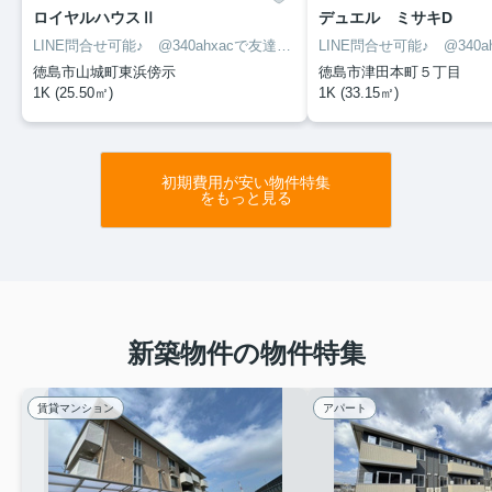
ロイヤルハウスⅡ
デュエル ミサキD
LINE問合せ可能♪ @340ahxacで友達検索して下さい
徳島市山城町東浜傍示
徳島市津田本町５丁目
1K (25.50㎡)
1K (33.15㎡)
初期費用が安い物件特集
をもっと見る
新築物件の物件特集
賃貸マンション
アパート