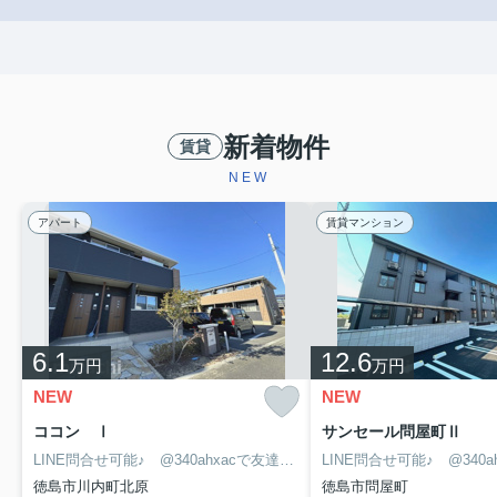
新着物件
賃貸
NEW
アパート
賃貸マンション
6.1
12.6
万円
万円
NEW
NEW
ココン Ⅰ
サンセール問屋町Ⅱ
LINE問合せ可能♪ @340ahxacで友達検索して下さい
徳島市川内町北原
徳島市問屋町