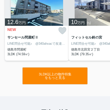
12.6
10
万円
万円
NEW
サンセール問屋町Ⅱ
フィットセル鈴の宮
LINE問合せ可能♪ @340ahxacで友達検索して下さい
徳島市問屋町
徳島市北田宮２丁目
3LDK (74.59㎡)
3LDK (79.35㎡)
3LDK以上の物件特集
をもっと見る