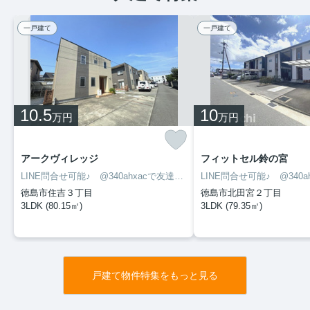
一戸建て
一戸建て
10.5
10
万円
万円
アークヴィレッジ
フィットセル鈴の宮
LINE問合せ可能♪ @340ahxacで友達検索して下さい
徳島市住吉３丁目
徳島市北田宮２丁目
3LDK (80.15㎡)
3LDK (79.35㎡)
戸建て物件特集をもっと見る