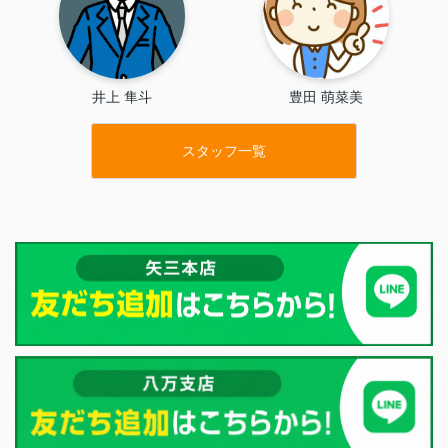
井上 隼斗
豊田 萌菜美
スタッフ一覧