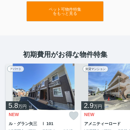
ペット可物件特集
をもっと見る
初期費用がお得な物件特集
アパート
賃貸マンション
5.8
2.9
万円
万円
NEW
NEW
ル・グラン矢三 Ⅰ 101
アメニティーロード