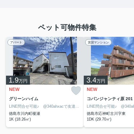
ペット可物件特集
アパート
賃貸マンション
1.9
3.4
万円
万円
NEW
NEW
グリーンハイム
コパンジャンティ原 201
LINE問合せ可能♪ @340ahxacで友達検索して下さい
徳島市川内町榎瀬
徳島市応神町古川字東
1K (18.26㎡)
1DK (29.70㎡)