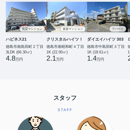
賃貸マンション
賃貸マンション
アパート
ハピネス21
クリスタルハイツⅠ
ダイエイハイツ 303
徳島市南島田町２丁目
徳島市南昭和町４丁目
徳島市中島田町３丁目
3LDK (66.30㎡)
1K (22.00㎡)
1K (18.61㎡)
1
4.8
2.1
1.4
万円
万円
万円
スタッフ
STAFF