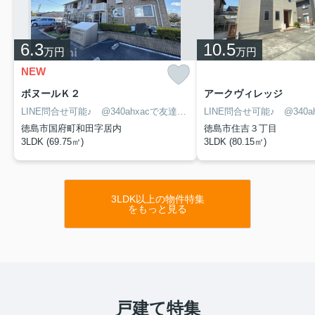
6.3
10.5
万円
万円
NEW
ボヌールＫ２
アークヴィレッジ
LINE問合せ可能♪ @340ahxacで友達検索して下さい
徳島市国府町和田字居内
徳島市住吉３丁目
3LDK (69.75㎡)
3LDK (80.15㎡)
3LDK以上の物件特集
をもっと見る
戸建て特集