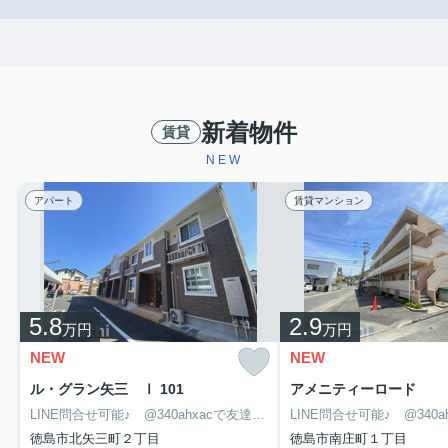
新着物件
賃貸
NEW
アパート
賃貸マンション
5.8
2.9
万円
万円
NEW
NEW
ル・グラン矢三 Ⅰ 101
アメニティーロード
LINE問合せ可能♪ @340ahxacで友達検索して下さい
徳島市北矢三町２丁目
徳島市南庄町１丁目