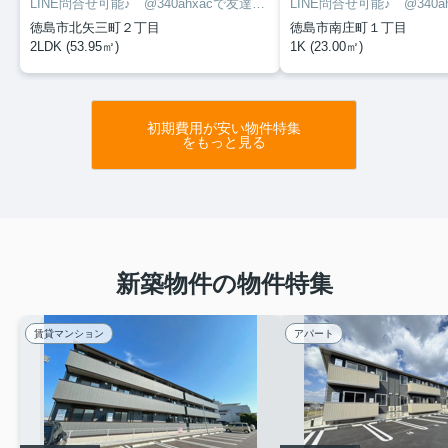
LINE問合せ可能♪ @340ahxacで友達検索して下さい
徳島市北矢三町２丁目
徳島市南庄町１丁目
2LDK (53.95㎡)
1K (23.00㎡)
初期費用が安い物件特集
をもっと見る
新築物件の物件特集
賃貸マンション
アパート