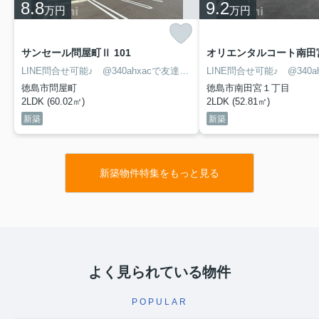
8.8
9.2
万円
万円
サンセール問屋町Ⅱ 101
オリエンタルコート南田宮
LINE問合せ可能♪ @340ahxacで友達検索して下さい
徳島市問屋町
徳島市南田宮１丁目
2LDK (60.02㎡)
2LDK (52.81㎡)
新築
新築
新築物件特集をもっと見る
よく見られている物件
POPULAR