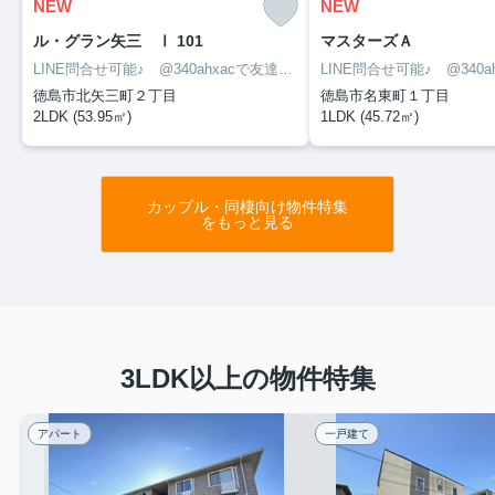
NEW
NEW
ル・グラン矢三 Ⅰ 101
マスターズＡ
LINE問合せ可能♪ @340ahxacで友達検索して下さい
徳島市北矢三町２丁目
徳島市名東町１丁目
2LDK (53.95㎡)
1LDK (45.72㎡)
カップル・同棲向け物件特集
をもっと見る
3LDK以上の物件特集
アパート
一戸建て