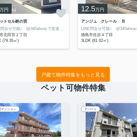
12.5
万円
万円
ットセル鈴の宮
アンジュ クレール B
LINE問合せ可能♪ @340ahxacで友達検索して下さい
市北田宮２丁目
徳島市住吉４丁目
 (79.35㎡)
3LDK (81.02㎡)
戸建て物件特集をもっと見る
ペット可物件特集
貸マンション
アパート