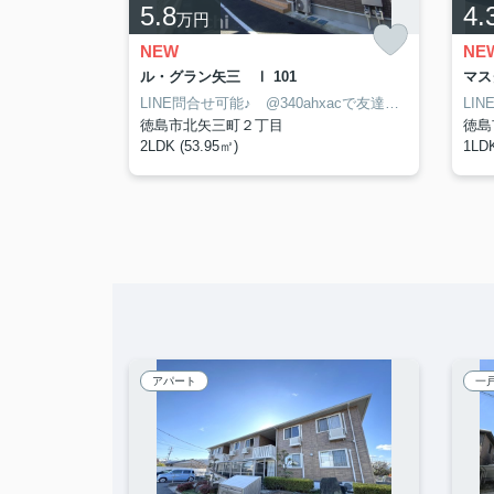
5.8
4.
万円
NEW
NE
ル・グラン矢三 Ⅰ 101
マス
LINE問合せ可能♪ @340ahxacで友達検索して下さい
LINE問合せ可能♪ @340ahxacで友達検索して下さい
徳島市北矢三町２丁目
徳島
2LDK (53.95㎡)
1LDK
アパート
一