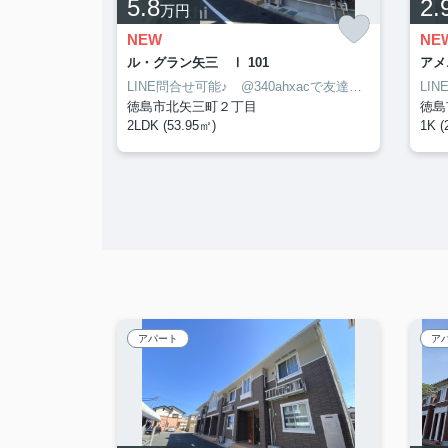
5.8
2.
万円
NEW
NE
ル・グラン矢三 Ⅰ 101
アメ
LINE問合せ可能♪ @340ahxacで友達検索して下さい
LINE問合せ可能♪ @340ahxacで友達検索して下さい
徳島市北矢三町２丁目
徳島
2LDK (53.95㎡)
1K (
アパート
ア