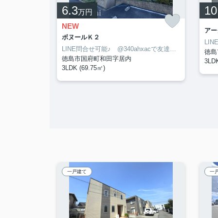
6.3
10
万円
NEW
アー
ボヌールＫ２
LINE問合せ可能♪ @340ahxacで友達検索して下さい
LINE問合せ可能♪ @340ahxacで友達検索して下さい
徳島
徳島市国府町和田字居内
3LDK
3LDK (69.75㎡)
一戸建て
一