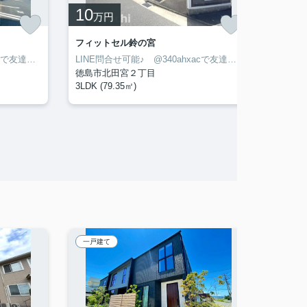
10
4.8
万円
フィットセル鈴の宮
ハピネス
LINE問合せ可能♪ @340ahxacで友達検索して下さい
LINE問合せ可能♪ @340ahxacで友達検索して下さい
徳島市北田宮２丁目
徳島市
3LDK (79.35㎡)
3LDK (
一戸建て
一戸建