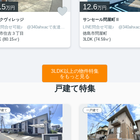
.5
12.6
万円
万円
クヴィレッジ
サンセール問屋町Ⅱ
LINE問合せ可能♪ @340ahxacで友達検索して下さい
市住吉３丁目
徳島市問屋町
 (80.15㎡)
3LDK (74.59㎡)
3LDK以上の物件特集
をもっと見る
戸建て特集
戸建て
一戸建て