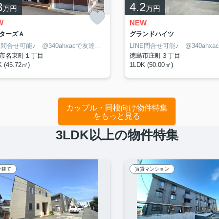
3
4.2
万円
万円
W
NEW
ターズＡ
グランドハイツ
LINE問合せ可能♪ @340ahxacで友達検索して下さい
市名東町１丁目
徳島市庄町３丁目
 (45.72㎡)
1LDK (50.00㎡)
カップル・同棲向け物件特集
をもっと見る
3LDK以上の物件特集
戸建て
賃貸マンション