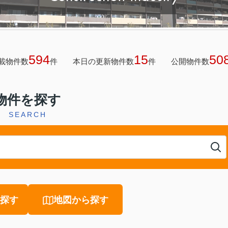
594
15
50
載物件数
件
本日の更新物件数
件
公開物件数
物件を探す
SEARCH
探す
地図から探す