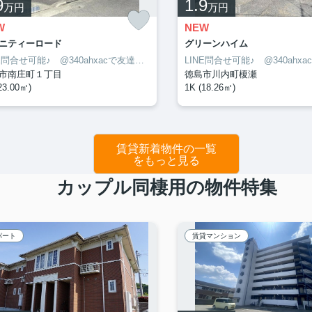
9
1.9
万円
万円
W
NEW
ニティーロード
グリーンハイム
LINE問合せ可能♪ @340ahxacで友達検索して下さい
市南庄町１丁目
徳島市川内町榎瀬
23.00㎡)
1K (18.26㎡)
賃貸新着物件の一覧
をもっと見る
カップル同棲用の物件特集
パート
賃貸マンション