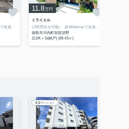
11.8
7.9
万円
ミライエル
フィッ
LINE問合せ可能♪ @340ahxacで友達検索して下さい
LINE問合せ可能♪ @340ahxacで友達検索して下さい
徳島市川内町加賀須野
徳島市
2LDK＋S(納戸) (89.43㎡)
3LDK (
賃貸マンション
アパー