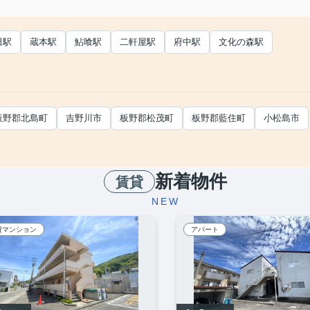
田駅
蔵本駅
鮎喰駅
二軒屋駅
府中駅
文化の森駅
板野郡北島町
吉野川市
板野郡松茂町
板野郡藍住町
小松島市
新着物件
賃貸
NEW
貸マンション
アパート