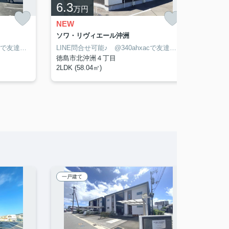
6.3
11.9
万円
NEW
NEW
ソワ・リヴィエール沖洲
アーネス
LINE問合せ可能♪ @340ahxacで友達検索して下さい
LINE問合せ可能♪ @340ahxacで友達検索して下さい
徳島市北沖洲４丁目
徳島市
2LDK (58.04㎡)
2LDK (
一戸建て
賃貸マ