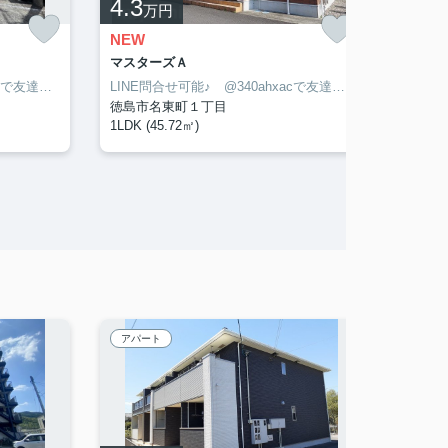
4.3
3.4
万円
NEW
NEW
マスターズＡ
コパンジ
LINE問合せ可能♪ @340ahxacで友達検索して下さい
LINE問合せ可能♪ @340ahxacで友達検索して下さい
徳島市名東町１丁目
徳島市
1LDK (45.72㎡)
1DK (2
アパート
賃貸マ