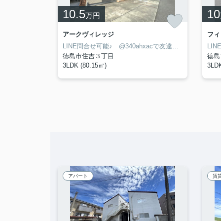
10.5
10
万円
て
アークヴィレッジ
フィ
LINE問合せ可能♪ @340ahxacで友達検索して下さい
LINE問合せ可能♪ @340ahxacで友達検索して下さい
徳島市住吉３丁目
徳島
3LDK (80.15㎡)
3LDK
アパート
賃