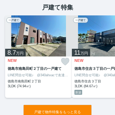
戸建て特集
一戸建て
一戸建て
8.7
11
万円
万円
NEW
NEW
徳島市南島田町２丁目の一戸建て
徳島市住吉３丁目の一戸
LINE問合せ可能♪ @340ahxacで友達検索して下さい
徳島市南島田町２丁目
徳島市住吉３丁目
3LDK (74.94㎡)
3LDK (84.67㎡)
新築
戸建て物件特集をもっと見る