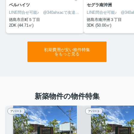
ベルハイツ
セグラ南沖洲
LINE問合せ可能♪ @340ahxacで友達検索して下さい
徳島市庄町５丁目
徳島市南沖洲３丁目
2DK (44.71㎡)
3DK (50.00㎡)
初期費用が安い物件特集
をもっと見る
新築物件の物件特集
アパート
アパート