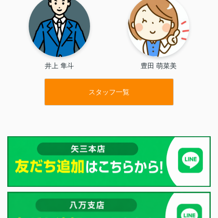
井上 隼斗
豊田 萌菜美
スタッフ一覧