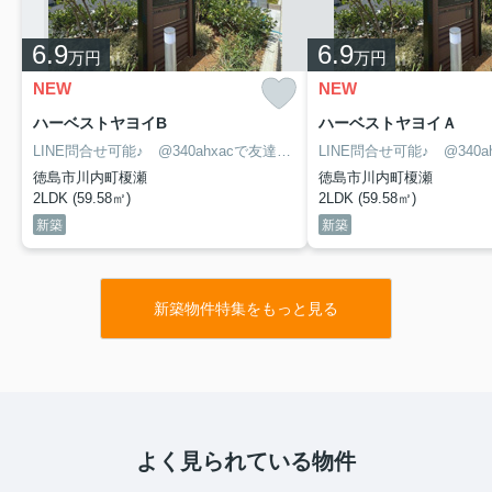
6.9
6.9
万円
万円
NEW
NEW
ハーベストヤヨイB
ハーベストヤヨイＡ
LINE問合せ可能♪ @340ahxacで友達検索して下さい
徳島市川内町榎瀬
徳島市川内町榎瀬
2LDK (59.58㎡)
2LDK (59.58㎡)
新築
新築
新築物件特集をもっと見る
よく見られている物件