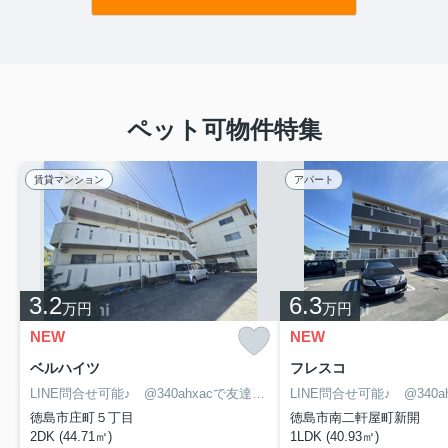
ペット可物件特集
賃貸マンション
アパート
3.2
6.3
万円
万円
NEW
NEW
ベルハイツ
フレスコ
LINE問合せ可能♪ @340ahxacで友達検索して下さい
徳島市庄町５丁目
徳島市南二軒屋町新開
2DK (44.71㎡)
1LDK (40.93㎡)