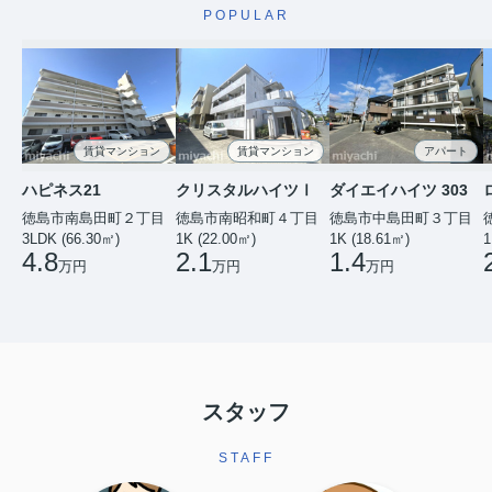
POPULAR
賃貸マンション
賃貸マンション
アパート
ハピネス21
クリスタルハイツⅠ
ダイエイハイツ 303
徳島市南島田町２丁目
徳島市南昭和町４丁目
徳島市中島田町３丁目
3LDK (66.30㎡)
1K (22.00㎡)
1K (18.61㎡)
1
4.8
2.1
1.4
万円
万円
万円
スタッフ
STAFF