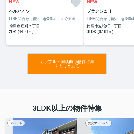
NEW
NEW
ベルハイツ
ブランジュⅡ
LINE問合せ可能♪ @340ahxacで友達検索して下さい
徳島市庄町５丁目
徳島市鮎喰町１丁目
2DK (44.71㎡)
3LDK (67.91㎡)
カップル・同棲向け物件特集
をもっと見る
3LDK以上の物件特集
アパート
賃貸マンション