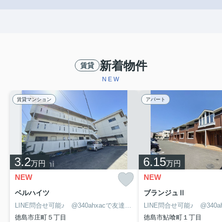
新着物件
賃貸
NEW
賃貸マンション
アパート
3.2
6.15
万円
万円
NEW
NEW
ベルハイツ
ブランジュⅡ
LINE問合せ可能♪ @340ahxacで友達検索して下さい
徳島市庄町５丁目
徳島市鮎喰町１丁目