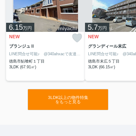
6.15
5.7
万円
万円
NEW
NEW
ブランジュⅡ
グランディール末広
LINE問合せ可能♪ @340ahxacで友達検索して下さい
徳島市鮎喰町１丁目
徳島市末広５丁目
3LDK (67.91㎡)
3LDK (66.15㎡)
3LDK以上の物件特集
をもっと見る