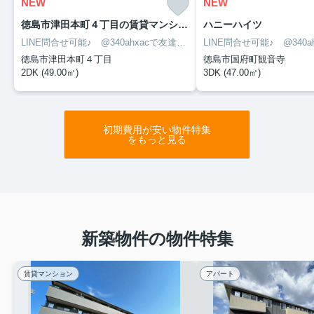
NEW
NEW
徳島市津田本町４丁目の賃貸マンション
ハニーハイツ
LINE問合せ可能♪ @340ahxacで友達検索して下さい
徳島市津田本町４丁目
徳島市国府町観音寺
2DK (49.00㎡)
3DK (47.00㎡)
初期費用が安い物件特集
をもっと見る
新築物件の物件特集
賃貸マンション
アパート