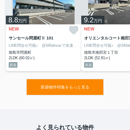
8.8
9.2
万円
万円
NEW
NEW
サンセール問屋町Ⅱ 101
オリエンタルコート南田宮
LINE問合せ可能♪ @340ahxacで友達検索して下さい
徳島市問屋町
徳島市南田宮１丁目
2LDK (60.02㎡)
2LDK (52.81㎡)
新築
新築
新築物件特集をもっと見る
よく見られている物件