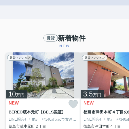
新着物件
賃貸
NEW
賃貸マンション
賃貸マンション
10
3.5
万円
万円
NEW
NEW
BEREO蔵本元町【BELS認証】
LINE問合せ可能♪ @340ahxacで友達検索して下さい
徳島市蔵本元町２丁目
徳島市津田本町４丁目