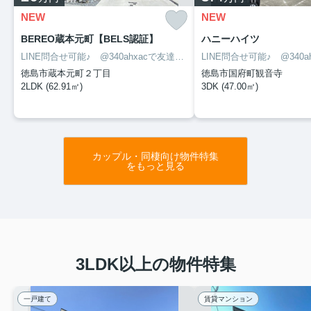
NEW
NEW
BEREO蔵本元町【BELS認証】
ハニーハイツ
LINE問合せ可能♪ @340ahxacで友達検索して下さい
徳島市蔵本元町２丁目
徳島市国府町観音寺
2LDK (62.91㎡)
3DK (47.00㎡)
カップル・同棲向け物件特集
をもっと見る
3LDK以上の物件特集
一戸建て
賃貸マンション