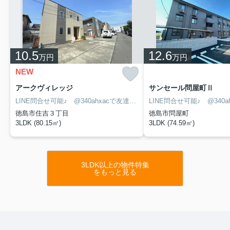
10.5
12.6
万円
万円
NEW
アークヴィレッジ
サンセール問屋町Ⅱ
LINE問合せ可能♪ @340ahxacで友達検索して下さい
徳島市住吉３丁目
徳島市問屋町
3LDK (80.15㎡)
3LDK (74.59㎡)
3LDK以上の物件特集
をもっと見る