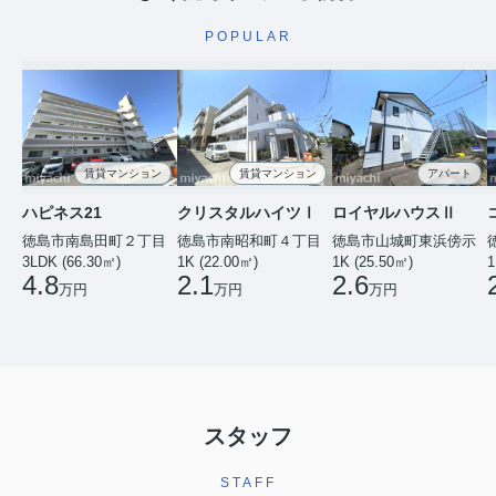
POPULAR
賃貸マンション
賃貸マンション
アパート
ハピネス21
クリスタルハイツⅠ
ロイヤルハウスⅡ
徳島市南島田町２丁目
徳島市南昭和町４丁目
徳島市山城町東浜傍示
3LDK (66.30㎡)
1K (22.00㎡)
1K (25.50㎡)
1
4.8
2.1
2.6
万円
万円
万円
スタッフ
STAFF