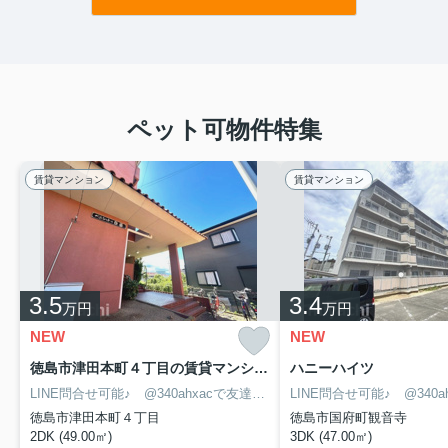
ペット可物件特集
賃貸マンション
賃貸マンション
3.5
3.4
万円
万円
NEW
NEW
徳島市津田本町４丁目の賃貸マンション
ハニーハイツ
LINE問合せ可能♪ @340ahxacで友達検索して下さい
徳島市津田本町４丁目
徳島市国府町観音寺
2DK (49.00㎡)
3DK (47.00㎡)